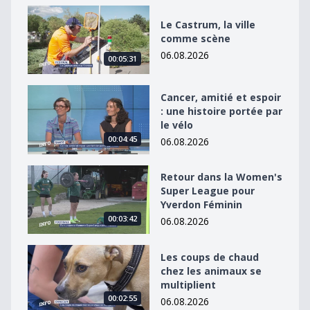
Le Castrum, la ville comme scène
Le Castrum, la ville
comme scène
06.08.2026
00:05:31
Cancer, amitié et espoir : une histoire portée par le vél
Cancer, amitié et espoir
: une histoire portée par
le vélo
00:04:45
06.08.2026
Retour dans la Women&#039;s Super League pour Yv
Retour dans la Women's
Super League pour
Yverdon Féminin
00:03:42
06.08.2026
Les coups de chaud chez les animaux se multiplient
Les coups de chaud
chez les animaux se
multiplient
00:02:55
06.08.2026