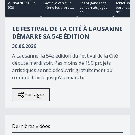
22
Journal du 30 juin
Face à la canicule,
Les brigands des
Athlétisme: 
minutes,
2026
même les arbres...
bancomats jugés
perche au 
13
ce...
de l...
seconds
LE FESTIVAL DE LA CITÉ À LAUSANNE
DÉMARRE SA 54E ÉDITION
30.06.2026
A Lausanne, la 54e édition du Festival de la Cité
débute mardi soir. Pas moins de 150 projets
artistiques sont à découvrir gratuitement au
cœur de la ville jusqu’à dimanche.
Partager
Dernières vidéos