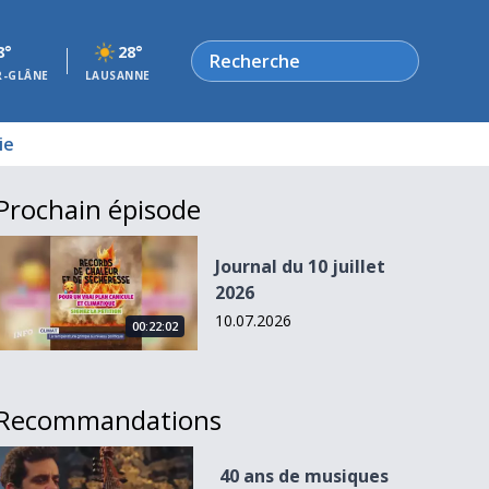
Rechercher
8°
28°
R-GLÂNE
LAUSANNE
ie
Prochain épisode
Journal du 10 juillet 2026
Journal du 10 juillet
2026
10.07.2026
00:22:02
Recommandations
40 ans de musiques sacrées
40 ans de musiques