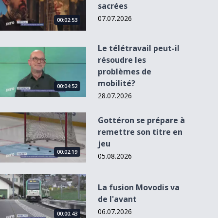
sacrées
07.07.2026
00:02:53
Le télétravail peut-il
Le télétravail peut-il résoudre les problèmes de mobilité?
résoudre les
problèmes de
mobilité?
00:04:52
28.07.2026
Gottéron se prépare à remettre son titre en jeu
Gottéron se prépare à
remettre son titre en
jeu
00:02:19
05.08.2026
La fusion Movodis va de l&#039;avant
La fusion Movodis va
de l'avant
06.07.2026
00:00:43