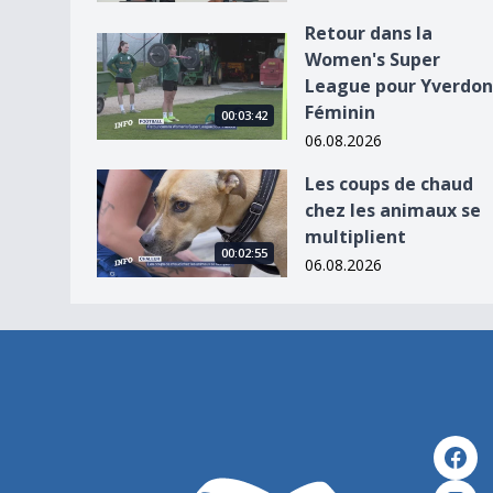
Retour dans la
Retour dans la Women&#039;s Super League po
Women's Super
League pour Yverdon
Féminin
00:03:42
06.08.2026
Les coups de chaud chez les animaux se multipli
Les coups de chaud
chez les animaux se
multiplient
00:02:55
06.08.2026