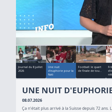
00:02:33
00:02:33
00:04:09
1
minute,
6
seconds
of
22
Journal du 8 juillet
Une nuit
Football: le quart
Fri
minutes,
2026
d'euphorie pour la
de finale de tou...
d'
14
Nati
rét
seconds
Volume
90%
UNE NUIT D'EUPHORIE
08.07.2026
Ça n'était plus arrivé à la Suisse depuis 72 ans. L