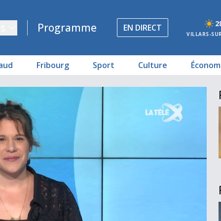
2
s
Programme
EN DIRECT
VILLARS-SU
aud
Fribourg
Sport
Culture
Économ
girons