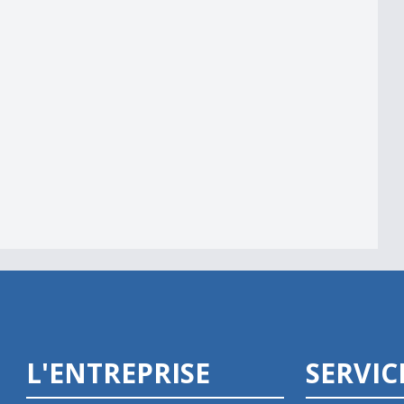
ur Yverdon Féminin
ent
L'ENTREPRISE
SERVIC