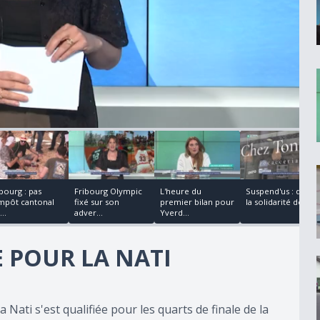
00:00:19
00:04:04
00:07:12
bourg : pas
Fribourg Olympic
L'heure du
Suspend'us : quand
impôt cantonal
fixé sur son
premier bilan pour
la solidarité de...
...
adver...
Yverd...
 POUR LA NATI
a Nati s'est qualifiée pour les quarts de finale de la