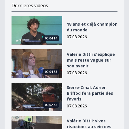
Dernières vidéos
18 ans et déjà champion du monde
18 ans et déjà champion
du monde
07.08.2026
00:04:14
Valérie Dittli s&#039;explique mais reste vague sur so
Valérie Dittli s'explique
mais reste vague sur
son avenir
00:04:53
07.08.2026
Sierre-Zinal, Adrien Briffod fera partie des favoris
Sierre-Zinal, Adrien
Briffod fera partie des
favoris
00:02:44
07.08.2026
Valérie Dittli: vives réactions au sein des autres partis
Valérie Dittli: vives
réactions au sein des