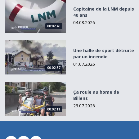
Capitaine de la LNM depuis 40 ans
Capitaine de la LNM depuis
40 ans
04.08.2026
00:02:40
Une halle de sport détruite par un incendie
Une halle de sport détruite
par un incendie
01.07.2026
00:02:37
Ça roule au home de Billens
Ça roule au home de
Billens
23.07.2026
00:02:11