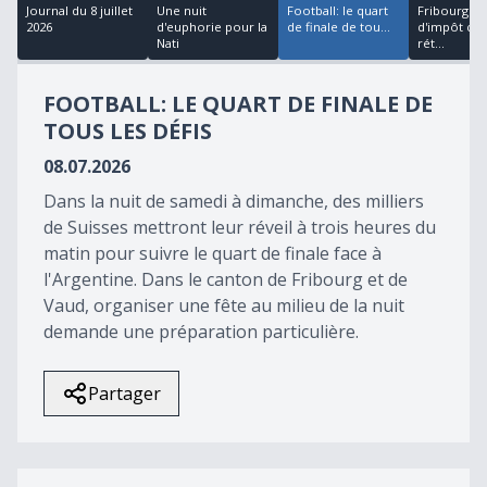
22
Journal du 8 juillet
Une nuit
Football: le quart
Fribourg : p
minutes,
2026
d'euphorie pour la
de finale de tou...
d'impôt can
14
Nati
rét...
seconds
FOOTBALL: LE QUART DE FINALE DE
TOUS LES DÉFIS
08.07.2026
Dans la nuit de samedi à dimanche, des milliers
de Suisses mettront leur réveil à trois heures du
matin pour suivre le quart de finale face à
l'Argentine. Dans le canton de Fribourg et de
Vaud, organiser une fête au milieu de la nuit
demande une préparation particulière.
Partager