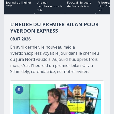
22
Journal du 8 juillet
Une nuit
Football: le quart
Fribourg : p
minutes,
2026
d'euphorie pour la
de finale de tou...
d'impôt can
14
Nati
rét...
seconds
L'HEURE DU PREMIER BILAN POUR
YVERDON.EXPRESS
08.07.2026
En avril dernier, le nouveau média
Yverdon.express voyait le jour dans le chef lieu
du Jura Nord vaudois. Aujourd'hui, après trois
mois, c'est l'heure d'un premier bilan. Olivia
Schmidely, cofondatrice, est notre invitée.