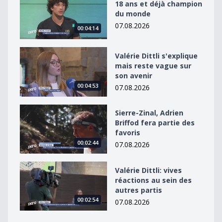
18 ans et déjà champion
du monde
07.08.2026
00:04:14
Valérie Dittli s&#039;explique mais reste vague sur so
Valérie Dittli s'explique
mais reste vague sur
son avenir
00:04:53
07.08.2026
Sierre-Zinal, Adrien Briffod fera partie des favoris
Sierre-Zinal, Adrien
Briffod fera partie des
favoris
00:02:44
07.08.2026
Valérie Dittli: vives réactions au sein des autres partis
Valérie Dittli: vives
réactions au sein des
autres partis
00:02:54
07.08.2026