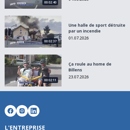
00:02:40
Une halle de sport détruite par un incendie
Une halle de sport détruite
par un incendie
01.07.2026
00:02:37
Ça roule au home de Billens
Ça roule au home de
Billens
23.07.2026
00:02:11
L'ENTREPRISE