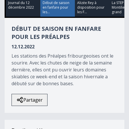
18
Journal du 12
Début de saison
Alizée Rey à
La STEP de
minutes,
décembre 2022
en fanfare pour
disposition pour
Montilier v
21
les...
les F...
grand
seconds
DÉBUT DE SAISON EN FANFARE
POUR LES PRÉALPES
12.12.2022
Les stations des Préalpes fribourgeoises ont le
sourire. Avec les chutes de neige de la semaine
dernière, elles ont pu ouvrir leurs domaines
skiables ce week-end et la saison hivernale a
débuté sur de bonnes bases.
Partager