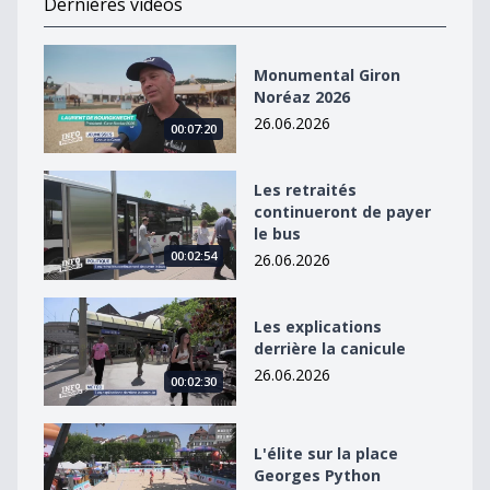
Dernières vidéos
Monumental Giron Noréaz 2026
Monumental Giron
Noréaz 2026
26.06.2026
00:07:20
Les retraités continueront de payer le bus
Les retraités
continueront de payer
le bus
00:02:54
26.06.2026
Les explications derrière la canicule
Les explications
derrière la canicule
26.06.2026
00:02:30
L&#039;élite sur la place Georges Python
L'élite sur la place
Georges Python