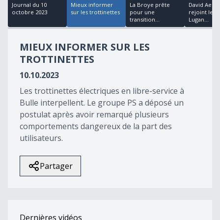
18
Journal du 10
Mieux informer
La Broye prête
David Aebis
minutes,
octobre 2023
sur les trottinettes
pour une
rejoint le H
18
transition...
Lugan...
seconds
MIEUX INFORMER SUR LES
TROTTINETTES
10.10.2023
Les trottinettes électriques en libre-service à
Bulle interpellent. Le groupe PS a déposé un
postulat après avoir remarqué plusieurs
comportements dangereux de la part des
utilisateurs.
Partager
Dernières vidéos