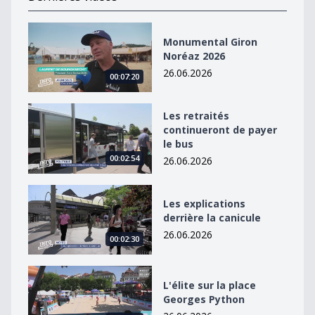
Monumental Giron Noréaz 2026
Monumental Giron
Noréaz 2026
26.06.2026
00:07:20
Les retraités continueront de payer le bus
Les retraités
continueront de payer
le bus
00:02:54
26.06.2026
Les explications derrière la canicule
Les explications
derrière la canicule
26.06.2026
00:02:30
L&#039;élite sur la place Georges Python
L'élite sur la place
Georges Python