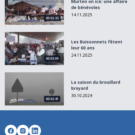
Murten on ice: une affaire
de bénévoles
14.11.2025
00:02:33
Les Buissonnets fêtent leur 60 ans
Les Buissonnets fêtent
leur 60 ans
24.11.2025
00:03:09
La saison du brouillard broyard
La saison du brouillard
broyard
30.10.2024
00:02:41