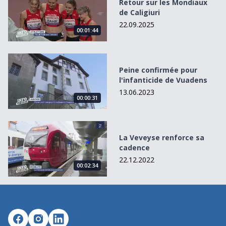
Retour sur les Mondiaux
de Caligiuri
22.09.2025
00:01:44
Peine confirmée pour l&#039;infanticide de Vuadens
Peine confirmée pour
l'infanticide de Vuadens
13.06.2023
00:00:31
La Veveyse renforce sa cadence
La Veveyse renforce sa
cadence
22.12.2022
00:02:34