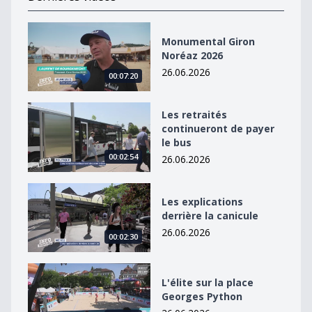
Monumental Giron Noréaz 2026
Monumental Giron
Noréaz 2026
26.06.2026
00:07:20
Les retraités continueront de payer le bus
Les retraités
continueront de payer
le bus
00:02:54
26.06.2026
Les explications derrière la canicule
Les explications
derrière la canicule
26.06.2026
00:02:30
L&#039;élite sur la place Georges Python
L'élite sur la place
Georges Python