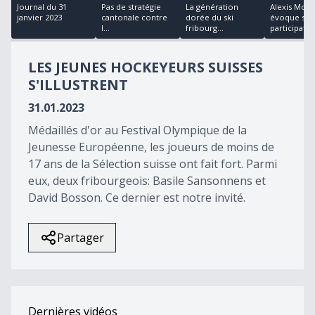
18
Journal du 31
Pas de stratégie
La génération
Alexis Mon
minutes,
janvier 2023
cantonale contre
dorée du ski
évoque sa
21
l...
fribourg...
participati...
seconds
LES JEUNES HOCKEYEURS SUISSES
S'ILLUSTRENT
31.01.2023
Médaillés d'or au Festival Olympique de la
Jeunesse Européenne, les joueurs de moins de
17 ans de la Sélection suisse ont fait fort. Parmi
eux, deux fribourgeois: Basile Sansonnens et
David Bosson. Ce dernier est notre invité.
Partager
Dernières vidéos