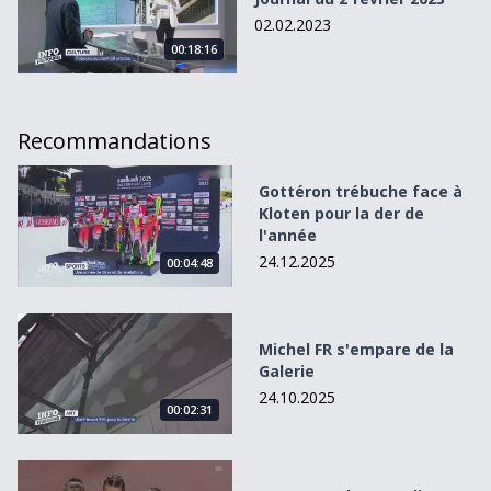
02.02.2023
00:18:16
Recommandations
Gottéron trébuche face à Kloten pour la der de l&#039;a
Gottéron trébuche face à
Kloten pour la der de
l'année
24.12.2025
00:04:48
Michel FR s&#039;empare de la Galerie
Michel FR s'empare de la
Galerie
24.10.2025
00:02:31
Retour sur les Mondiaux de Caligiuri