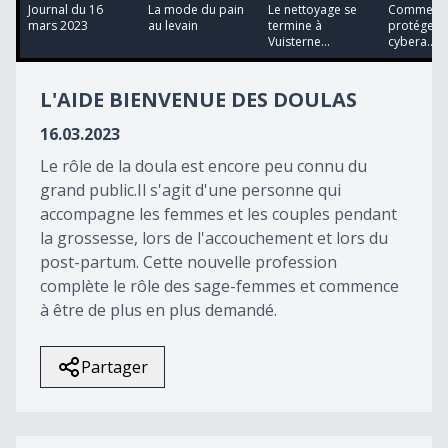
18
Journal du 16
La mode du pain
Le nettoyage se
Comment 
minutes,
mars 2023
au levain
termine à
protéger f
4
Vuisterne...
cybera...
seconds
L'AIDE BIENVENUE DES DOULAS
16.03.2023
Le rôle de la doula est encore peu connu du
grand public.Il s'agit d'une personne qui
accompagne les femmes et les couples pendant
la grossesse, lors de l'accouchement et lors du
post-partum. Cette nouvelle profession
complète le rôle des sage-femmes et commence
à être de plus en plus demandé.
Partager