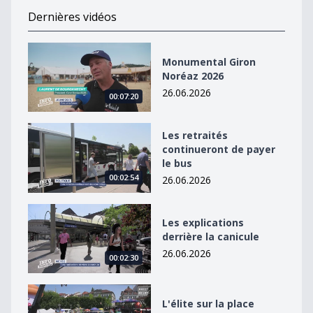
Dernières vidéos
Monumental Giron Noréaz 2026
Monumental Giron
Noréaz 2026
26.06.2026
00:07:20
Les retraités continueront de payer le bus
Les retraités
continueront de payer
le bus
00:02:54
26.06.2026
Les explications derrière la canicule
Les explications
derrière la canicule
26.06.2026
00:02:30
L&#039;élite sur la place Georges Python
L'élite sur la place