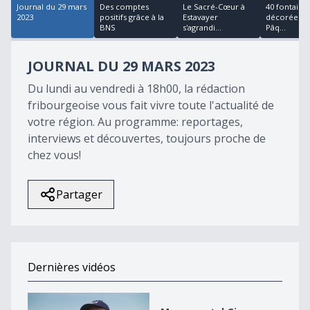
Journal du 29 mars
Des comptes
Le Sacré-Cœur à
40 fontaine
2023
positifs grâce à la
Estavayer
décorées p
BNS
s'agrandi...
Pâq...
JOURNAL DU 29 MARS 2023
Du lundi au vendredi à 18h00, la rédaction
fribourgeoise vous fait vivre toute l'actualité de
votre région. Au programme: reportages,
interviews et découvertes, toujours proche de
chez vous!
Partager
Dernières vidéos
Monumental Giron Noréaz 2026