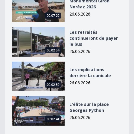
Monumental Giron
Noréaz 2026
26.06.2026
00:07:20
Les retraités continueront de payer le bus
Les retraités
continueront de payer
le bus
00:02:54
26.06.2026
Les explications derrière la canicule
Les explications
derrière la canicule
26.06.2026
00:02:30
L&#039;élite sur la place Georges Python
L'élite sur la place
Georges Python
26.06.2026
00:02:41