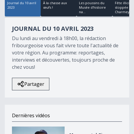
Journal du 10 avril
À la chasse aux
Les poussins du
Fête illicite
2023
œufs !
Musée d'histoire
stoppée à
na...
Charmey
JOURNAL DU 10 AVRIL 2023
Du lundi au vendredi à 18h00, la rédaction
fribourgeoise vous fait vivre toute l'actualité de
votre région. Au programme: reportages,
interviews et découvertes, toujours proche de
chez vous!
Partager
Dernières vidéos
Monumental Giron Noréaz 2026