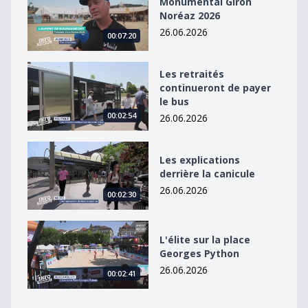
Monumental Giron
Noréaz 2026
26.06.2026
00:07:20
Les retraités continueront de payer le bus
Les retraités
continueront de payer
le bus
00:02:54
26.06.2026
Les explications derrière la canicule
Les explications
derrière la canicule
26.06.2026
00:02:30
L&#039;élite sur la place Georges Python
L'élite sur la place
Georges Python
26.06.2026
00:02:41