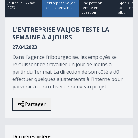
18
Journal du 27 avril
L'entreprise ValJob
Une pétition
Gjon's Tear
minutes,
2023
teste la semain...
remise en
son premie
49
question
album
seconds
L'ENTREPRISE VALJOB TESTE LA
SEMAINE À 4 JOURS
27.04.2023
Dans l'agence fribourgeoise, les employés se
réjouissent de travailler un jour de moins à
partir du 1er mai. La direction de son côté a dû
effectuer quelques ajustements à l'interne pour
parvenir à concrétiser ce nouveau projet.
Partager
Dernières vidéos