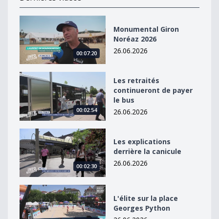
Monumental Giron Noréaz 2026
Monumental Giron
Noréaz 2026
26.06.2026
00:07:20
Les retraités continueront de payer le bus
Les retraités
continueront de payer
le bus
00:02:54
26.06.2026
Les explications derrière la canicule
Les explications
derrière la canicule
26.06.2026
00:02:30
L&#039;élite sur la place Georges Python
L'élite sur la place
Georges Python