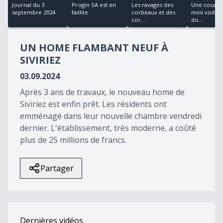
18
Journal du 3
Progin SA est en
Les ravages des
Une course
minutes,
septembre 2024
faillite
corbeaux et des
mini voitur
14
cor...
do...
seconds
UN HOME FLAMBANT NEUF À
SIVIRIEZ
03.09.2024
Après 3 ans de travaux, le nouveau home de
Siviriez est enfin prêt. Les résidents ont
emménagé dans leur nouvelle chambre vendredi
dernier. L'établissement, très moderne, a coûté
plus de 25 millions de francs.
Partager
Dernières vidéos