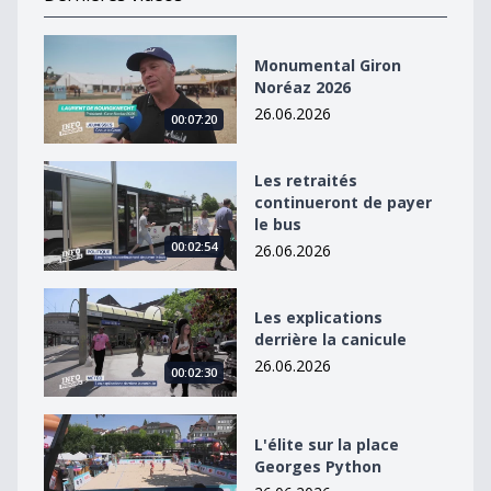
Monumental Giron Noréaz 2026
Monumental Giron
Noréaz 2026
26.06.2026
00:07:20
Les retraités continueront de payer le bus
Les retraités
continueront de payer
le bus
00:02:54
26.06.2026
Les explications derrière la canicule
Les explications
derrière la canicule
26.06.2026
00:02:30
L&#039;élite sur la place Georges Python
L'élite sur la place
Georges Python