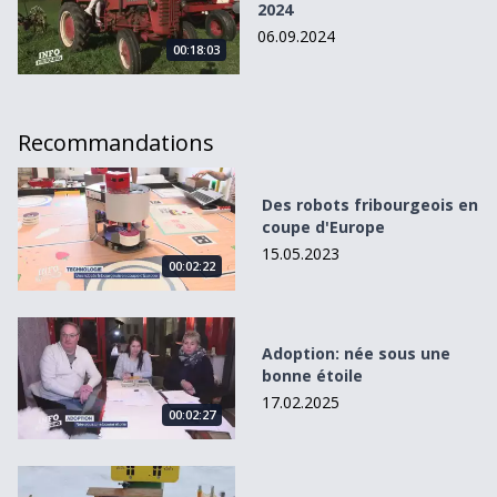
2024
06.09.2024
00:18:03
Recommandations
Des robots fribourgeois en coupe d&#039;Europe
Des robots fribourgeois en
coupe d'Europe
15.05.2023
00:02:22
Adoption: née sous une bonne étoile
Adoption: née sous une
bonne étoile
17.02.2025
00:02:27
Fini le ski à la Chia