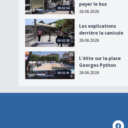
payer le bus
00:02:54
26.06.2026
Les explications derrière la canicule
Les explications
derrière la canicule
26.06.2026
00:02:30
L&#039;élite sur la place Georges Python
L'élite sur la place
Georges Python
26.06.2026
00:02:41