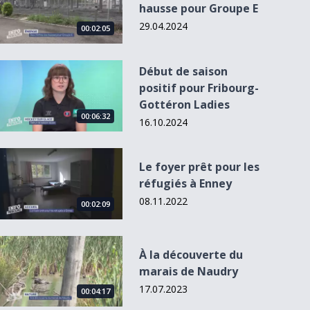
hausse pour Groupe E
29.04.2024
00:02:05
Début de saison positif pour Fribourg-Gottéron Ladies
Début de saison
positif pour Fribourg-
Gottéron Ladies
00:06:32
00:03:06
16.10.2024
Le foyer prêt pour les réfugiés à Enney
Le foyer prêt pour les
réfugiés à Enney
La Corrida de tous
La Télé fête ses 15
les records
ans
08.11.2022
00:02:09
À la découverte du marais de Naudry
À la découverte du
marais de Naudry
17.07.2023
00:04:17