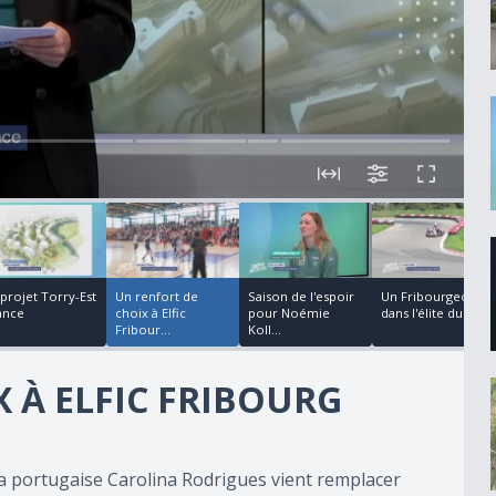
00:00:22
00:04:53
00:02:19
00:00:41
 projet Torry-Est
Un renfort de
Saison de l'espoir
Un Fribourgeois
ance
choix à Elfic
pour Noémie
dans l'élite du kar...
Fribour...
Koll...
 À ELFIC FRIBOURG
La portugaise Carolina Rodrigues vient remplacer