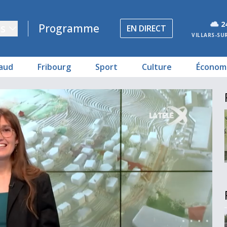
2
s
Programme
EN DIRECT
VILLARS-SU
aud
Fribourg
Sport
Culture
Économ