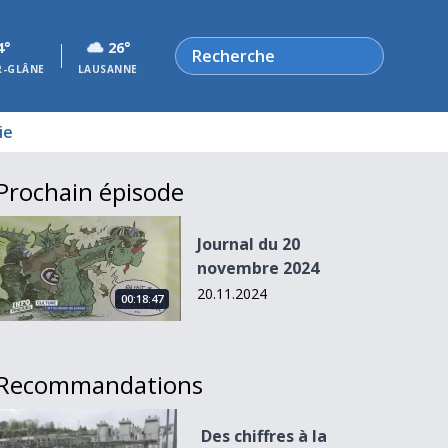
Rechercher
4°
26°
R-GLÂNE
LAUSANNE
ie
Prochain épisode
Journal du 20 novembre 2024
Journal du 20
novembre 2024
20.11.2024
00:18:47
Recommandations
Des chiffres à la hausse pour Groupe E
Des chiffres à la