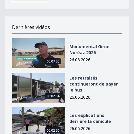
Dernières vidéos
Monumental Giron Noréaz 2026
Monumental Giron
Noréaz 2026
26.06.2026
00:07:20
Les retraités continueront de payer le bus
Les retraités
continueront de payer
le bus
00:02:54
26.06.2026
Les explications derrière la canicule
Les explications
derrière la canicule
26.06.2026
00:02:30