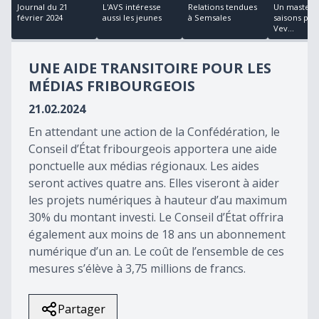
25
Journal du 21
L'AVS intéresse
Relations tendues
Un masterp
minutes,
février 2024
aussi les jeunes
à Semsales
saisons pou
2
Vev...
seconds
UNE AIDE TRANSITOIRE POUR LES
MÉDIAS FRIBOURGEOIS
21.02.2024
En attendant une action de la Confédération, le
Conseil d’État fribourgeois apportera une aide
ponctuelle aux médias régionaux. Les aides
seront actives quatre ans. Elles viseront à aider
les projets numériques à hauteur d’au maximum
30% du montant investi. Le Conseil d’État offrira
également aux moins de 18 ans un abonnement
numérique d’un an. Le coût de l’ensemble de ces
mesures s’élève à 3,75 millions de francs.
Partager