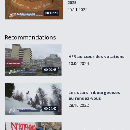
2025
25.11.2025
00:18:29
Recommandations
HFR au cœur des votations
HFR au cœur des votations
10.06.2024
00:00:48
Les stars fribourgeoises au rendez-vous
Les stars fribourgeoises
au rendez-vous
28.10.2022
00:04:40
Bernard Fragnière quitte la présidence de la FEDE