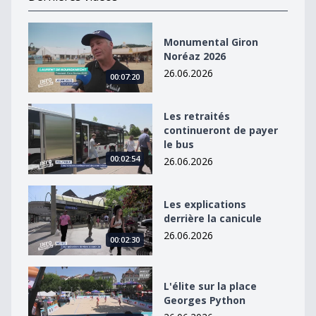
Monumental Giron Noréaz 2026
Monumental Giron
Noréaz 2026
26.06.2026
00:07:20
Les retraités continueront de payer le bus
Les retraités
continueront de payer
le bus
00:02:54
26.06.2026
Les explications derrière la canicule
Les explications
derrière la canicule
26.06.2026
00:02:30
L&#039;élite sur la place Georges Python
L'élite sur la place
Georges Python