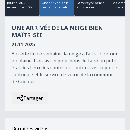
17
Journal du 21
Une arrivée de la
La Veveyse pense
Le Comptoi
minutes,
novembre 2025
neige bien maîtri...
à fusionner
broyard s'in
36
seconds
UNE ARRIVÉE DE LA NEIGE BIEN
MAÎTRISÉE
21.11.2025
En cette fin de semaine, la neige a fait son retour
en plaine. L'occasion pour nous de faire un petit
état des lieux des routes du canton avec la police
cantonale et le service de voirie de la commune
de Gibloux.
Partager
Dernières vidéos