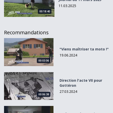
11.03.2025
00:18:40
Recommandations
&quot;Viens maîtriser ta moto !&quot;
"Viens maîtriser ta moto !"
19.06.2024
00:03:06
Direction l&#039;acte VII pour Gottéron
Direction l'acte VII pour
Gottéron
27.03.2024
00:06:38
Le foyer prêt pour les réfugiés à Enney