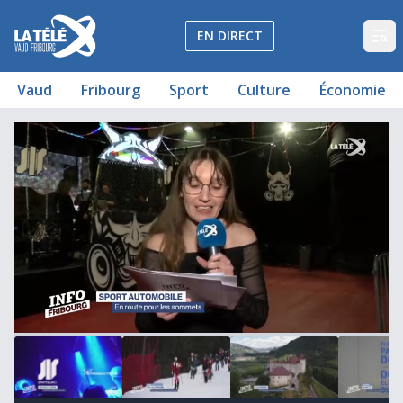
La Télé - Télévision régionale Vaud et Fribourg
EN DIRECT
Op
Vaud
Fribourg
Sport
Culture
Économie
Journal du 7 mars 2025
Rémi Bonnet couronné d'or
Tourisme: la Gruyère en fer de lance
Le DEP se retrouve sans La Poste
L'électro dans le coeur
Les billets des play-offs s'arrachent
Les pilotes fribourgeois en route vers les sommets
Des platines au féminin
Un Fribourgeois à l'assaut des Special Games
00:00:34
00:02:16
00:00:25
8
minutes,
33
seconds
of