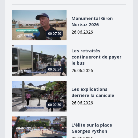
Monumental Giron Noréaz 2026
Monumental Giron
Noréaz 2026
26.06.2026
00:07:20
Les retraités continueront de payer le bus
Les retraités
continueront de payer
le bus
00:02:54
26.06.2026
Les explications derrière la canicule
Les explications
derrière la canicule
26.06.2026
00:02:30
L&#039;élite sur la place Georges Python
L'élite sur la place
Georges Python