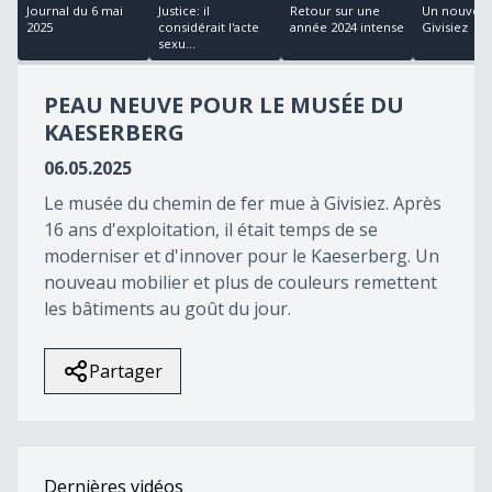
minutes,
Journal du 6 mai
Justice: il
Retour sur une
Un nouveau
18
2025
considérait l'acte
année 2024 intense
Givisiez
seconds
sexu...
PEAU NEUVE POUR LE MUSÉE DU
KAESERBERG
06.05.2025
Le musée du chemin de fer mue à Givisiez. Après
16 ans d'exploitation, il était temps de se
moderniser et d'innover pour le Kaeserberg. Un
nouveau mobilier et plus de couleurs remettent
les bâtiments au goût du jour.
Partager
Dernières vidéos