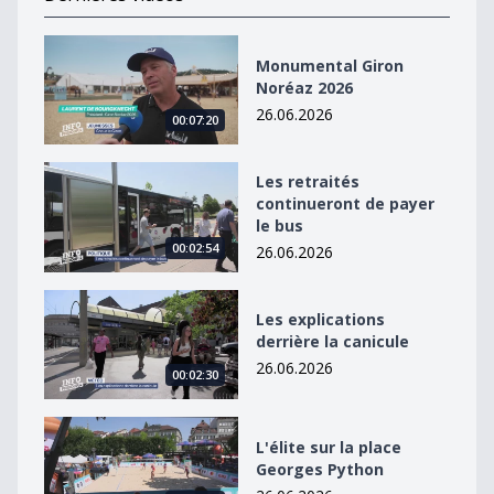
Monumental Giron Noréaz 2026
Monumental Giron
Noréaz 2026
26.06.2026
00:07:20
Les retraités continueront de payer le bus
Les retraités
continueront de payer
le bus
00:02:54
26.06.2026
Les explications derrière la canicule
Les explications
derrière la canicule
26.06.2026
00:02:30
L&#039;élite sur la place Georges Python
L'élite sur la place
Georges Python