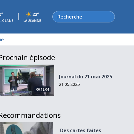
Rechercher
0°
22°
R-GLÂNE
LAUSANNE
ie
Prochain épisode
Journal du 21 mai 2025
Journal du 21 mai 2025
21.05.2025
00:18:04
Recommandations
Des cartes faites mains pour St-Nicolas
Des cartes faites