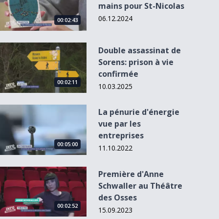
mains pour St-Nicolas
06.12.2024
00:02:43
Double assassinat de Sorens: prison à vie confirmée
Double assassinat de
Sorens: prison à vie
confirmée
00:02:11
10.03.2025
La pénurie d&#039;énergie vue par les entreprises
La pénurie d'énergie
vue par les
entreprises
00:05:00
11.10.2022
Première d&#039;Anne Schwaller au Théâtre des Osses
Première d'Anne
Schwaller au Théâtre
des Osses
00:02:52
15.09.2023