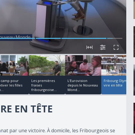
00:02:01
00:03:37
00:00:48
 camp pour
Les premières
L'Eurovision
Fribourg Olympic
iver les filles
fraises
depuis le Nouveau
vire en tête
...
fribourgeoise...
Mond...
RE EN TÊTE
at par une victoire. À domicile, les Fribourgeois se