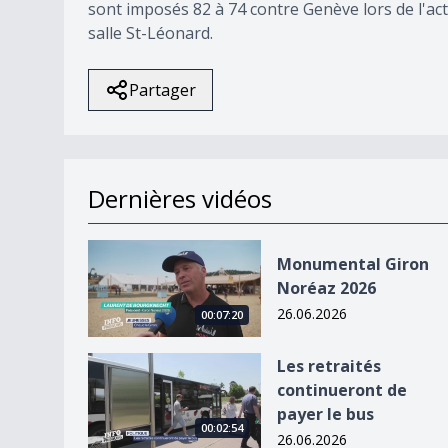
sont imposés 82 à 74 contre Genève lors de l'act
salle St-Léonard.
Partager
Dernières vidéos
Monumental Giron Noréaz 2026
Monumental Giron
Noréaz 2026
26.06.2026
00:07:20
Les retraités continueront de payer le bus
Les retraités
continueront de
payer le bus
00:02:54
26.06.2026