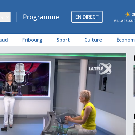
2
s
Programme
EN DIRECT
VILLARS-SU
aud
Fribourg
Sport
Culture
Économ
ques