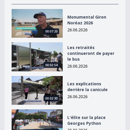
Monumental Giron Noréaz 2026
Monumental Giron
Noréaz 2026
26.06.2026
00:07:20
Les retraités continueront de payer le bus
Les retraités
continueront de payer
le bus
00:02:54
26.06.2026
Les explications derrière la canicule
Les explications
derrière la canicule
26.06.2026
00:02:30
L&#039;élite sur la place Georges Python
L'élite sur la place
Georges Python