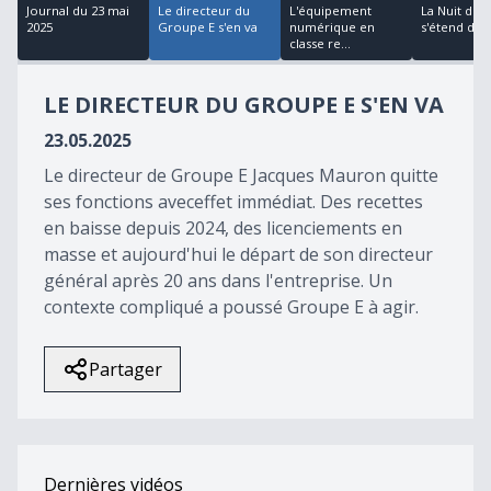
37
Journal du 23 mai
Le directeur du
L'équipement
La Nuit des
seconds
2025
Groupe E s'en va
numérique en
s'étend dans 
classe re...
LE DIRECTEUR DU GROUPE E S'EN VA
23.05.2025
Le directeur de Groupe E Jacques Mauron quitte
ses fonctions aveceffet immédiat. Des recettes
en baisse depuis 2024, des licenciements en
masse et aujourd'hui le départ de son directeur
général après 20 ans dans l'entreprise. Un
contexte compliqué a poussé Groupe E à agir.
Partager
Dernières vidéos