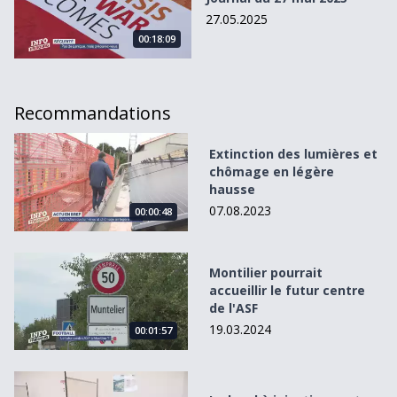
27.05.2025
00:18:09
Recommandations
Extinction des lumières et chômage en légère hausse
Extinction des lumières et
chômage en légère
hausse
07.08.2023
00:00:48
Montilier pourrait accueillir le futur centre de l&#039;ASF
Montilier pourrait
accueillir le futur centre
de l'ASF
19.03.2024
00:01:57
Le local à injections est opérationnel