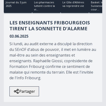
minutes,
Journal du 3 juin
Les pharmacies
Le Gîte d'Allières
Basket: les
2
2025
luttent contre la
va reprendre vie
Suissesses d
seconds
vi...
cour...
LES ENSEIGNANTS FRIBOURGEOIS
TIRENT LA SONNETTE D'ALARME
03.06.2025
Si lundi, au audit externe a disculpé la direction
du SEnOF d'abus de pouvoir, il met en lumière au
mal-être au sein des enseignantes et
enseignants. Raphaëlle Giossi, coprésidente de
Formation Fribourg confirme ce sentiment de
malaise qui remonte du terrain. Elle est l'invitée
de l'Info Fribourg.
Partager