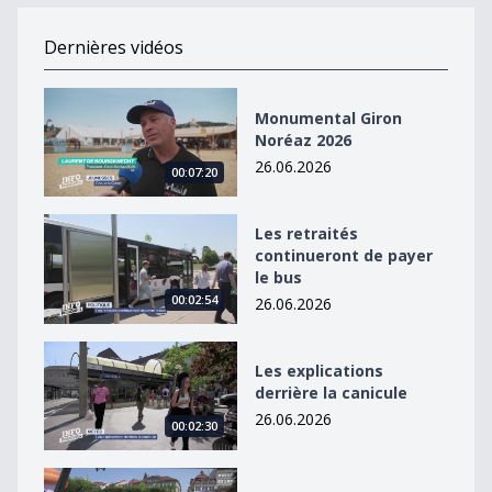
Dernières vidéos
Monumental Giron Noréaz 2026
Monumental Giron
Noréaz 2026
26.06.2026
00:07:20
Les retraités continueront de payer le bus
Les retraités
continueront de payer
le bus
00:02:54
26.06.2026
Les explications derrière la canicule
Les explications
derrière la canicule
26.06.2026
00:02:30
L&#039;élite sur la place Georges Python