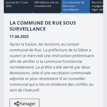
18
Journal du 11 juin
490 Glânois ont un
La commune de
Record de
minutes,
2025
nouveau toit
Rue sous
voyageurs 
24
surveillance
léger défi...
seconds
LA COMMUNE DE RUE SOUS
SURVEILLANCE
11.06.2025
Après la fusion, les tensions au conseil
communal de Rue. La préfecture de la Glâne a
ouvert ce mercredi une instruction préliminaire
afin de vérifier si la commune fonctionne
normalement. Le préfet a été alerté par deux
démissions, celle d'une secrétaire communale
adjointe et plus récemment d'un conseiller
communal qui a mis en évidence des conflits au
sein de l'éxécutif.
Partager