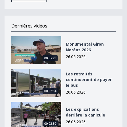
Dernières vidéos
Monumental Giron Noréaz 2026
Monumental Giron
Noréaz 2026
26.06.2026
00:07:20
Les retraités continueront de payer le bus
Les retraités
continueront de payer
le bus
00:02:54
26.06.2026
Les explications derrière la canicule
Les explications
derrière la canicule
26.06.2026
00:02:30