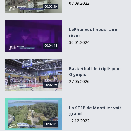
07.09.2022
00:00:39
LePhar veut nous faire rêver
LePhar veut nous faire
rêver
30.01.2024
00:04:44
Basketball: le triplé pour Olympic
Basketball: le triplé pour
Olympic
27.05.2026
00:07:29
La STEP de Montilier voit grand
La STEP de Montilier voit
grand
12.12.2022
00:02:01