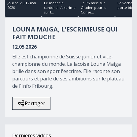
18
Journal du 12 mai
Le médecin
Le PS mise sur
Le Vacherin
minutes,
2026
cantonal s'exprime
Graden pour le
porte bien
34
sur l...
Conse...
seconds
LOUNA MAIGA, L'ESCRIMEUSE QUI
FAIT MOUCHE
12.05.2026
Elle est championne de Suisse junior et vice-
championne du monde. La lacoise Louna Maiga
brille dans son sport l'escrime. Elle raconte son
parcours et parle de ses ambitions sur le plateau
de l'Info Fribourg.
Partager
Dernières vidéos