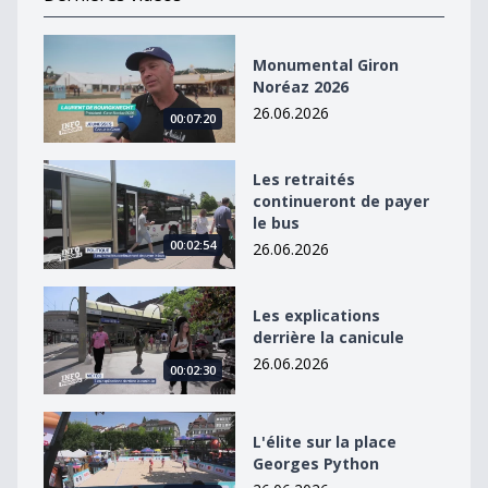
Monumental Giron Noréaz 2026
Monumental Giron
Noréaz 2026
26.06.2026
00:07:20
Les retraités continueront de payer le bus
Les retraités
continueront de payer
le bus
00:02:54
26.06.2026
Les explications derrière la canicule
Les explications
derrière la canicule
26.06.2026
00:02:30
L&#039;élite sur la place Georges Python
L'élite sur la place
Georges Python