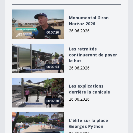
Monumental Giron Noréaz 2026
Monumental Giron
Noréaz 2026
26.06.2026
00:07:20
Les retraités continueront de payer le bus
Les retraités
continueront de payer
le bus
00:02:54
26.06.2026
Les explications derrière la canicule
Les explications
derrière la canicule
26.06.2026
00:02:30
L&#039;élite sur la place Georges Python
L'élite sur la place
Georges Python