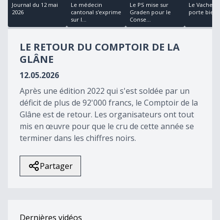
18
Journal du 12 mai
Le médecin
Le PS mise sur
Le Vacherin
minutes,
2026
cantonal s'exprime
Graden pour le
porte bien
34
sur l...
Conse...
seconds
LE RETOUR DU COMPTOIR DE LA
GLÂNE
12.05.2026
Après une édition 2022 qui s'est soldée par un
déficit de plus de 92'000 francs, le Comptoir de la
Glâne est de retour. Les organisateurs ont tout
mis en œuvre pour que le cru de cette année se
terminer dans les chiffres noirs.
Partager
Dernières vidéos