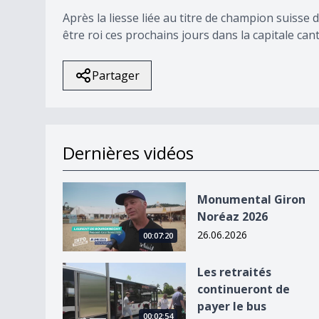
Après la liesse liée au titre de champion suisse
être roi ces prochains jours dans la capitale c
Partager
Dernières vidéos
Monumental Giron Noréaz 2026
Monumental Giron
Noréaz 2026
26.06.2026
00:07:20
Les retraités continueront de payer le bus
Les retraités
continueront de
payer le bus
00:02:54