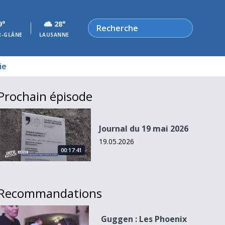
Rechercher
9°
28°
R-GLÂNE
LAUSANNE
ie
Prochain épisode
Journal du 19 mai 2026
Journal du 19 mai 2026
19.05.2026
00:17:41
Recommandations
Guggen : Les Phoenix déploient leurs ailes
Guggen : Les Phoenix