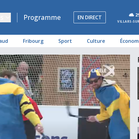
2
s
Programme
EN DIRECT
VILLARS-SU
aud
Fribourg
Sport
Culture
Économ
se