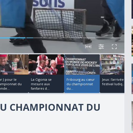
00:03:07
00:04:13
00:02:27
r J pour le
La Cigonia se
Fribourg au cœur
Jeux: l'arrivée d'un
ampionnat du
mesure aux
du championnat
festival ludiq...
nde...
fanfares d...
du...
DU CHAMPIONNAT DU