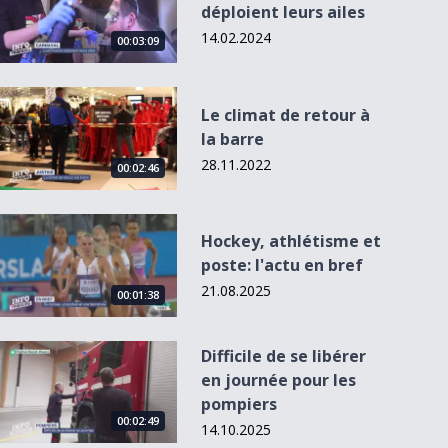
déploient leurs ailes
14.02.2024
00:03:09
Le climat de retour à la barre
Le climat de retour à
la barre
28.11.2022
00:02:46
Hockey, athlétisme et poste: l&#039;actu en bref
Hockey, athlétisme et
poste: l'actu en bref
21.08.2025
00:01:38
Difficile de se libérer en journée pour les pompiers
Difficile de se libérer
en journée pour les
pompiers
00:02:49
14.10.2025