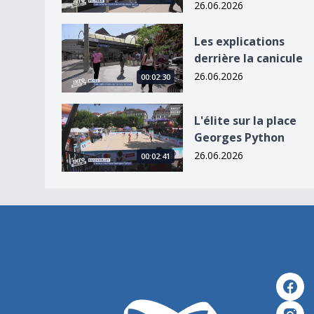
26.06.2026
Les explications derrière la canicule
Les explications
derrière la canicule
26.06.2026
00:02:30
L&#039;élite sur la place Georges Python
L'élite sur la place
Georges Python
26.06.2026
00:02:41