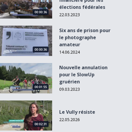
financière pour les
élections fédérales
00:00:36
22.03.2023
Six ans de prison pour le photographe amateur
Six ans de prison pour
le photographe
amateur
00:00:36
14.06.2024
Nouvelle annulation pour le SlowUp gruérien
Nouvelle annulation
pour le SlowUp
Fabrication de la
gruérien
13ième cuvée de
00:01:55
l...
09.03.2023
Le Vully résiste
Le Vully résiste
22.05.2026
00:02:31