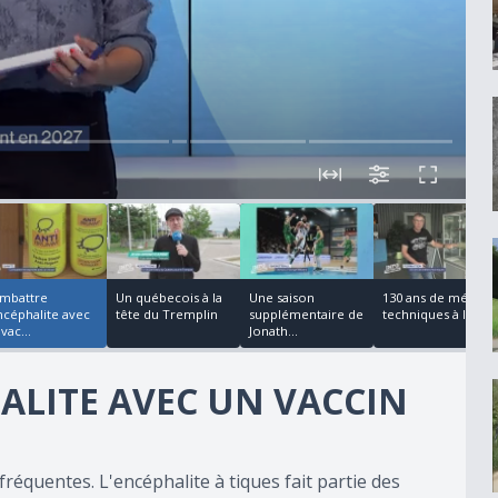
00:04:58
00:00:23
00:02:31
00:02:31
mbattre
Un québecois à la
Une saison
130 ans de métiers
encéphalite avec
tête du Tremplin
supplémentaire de
techniques à l'E...
vac...
Jonath...
ALITE AVEC UN VACCIN
 fréquentes. L'encéphalite à tiques fait partie des