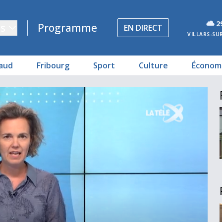
2
s
Programme
EN DIRECT
VILLARS-SU
aud
Fribourg
Sport
Culture
Économ
2027
 Olympic
ue.