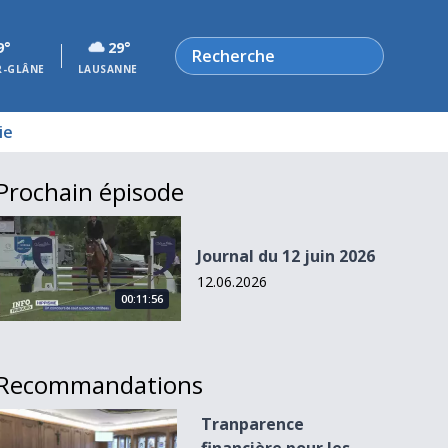
Rechercher
9°
29°
R-GLÂNE
LAUSANNE
ie
Prochain épisode
Journal du 12 juin 2026
Journal du 12 juin 2026
12.06.2026
00:11:56
Recommandations
Tranparence financière pour les élections fédérales
Tranparence