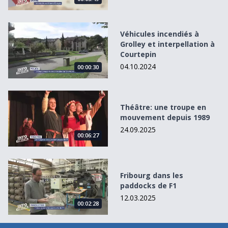
Véhicules incendiés à Grolley et interpellation à Courtepin
Véhicules incendiés à
Grolley et interpellation à
Courtepin
04.10.2024
00:00:30
Théâtre: une troupe en mouvement depuis 1989
Théâtre: une troupe en
mouvement depuis 1989
24.09.2025
00:06:27
Fribourg dans les paddocks de F1
Fribourg dans les
paddocks de F1
12.03.2025
00:02:28