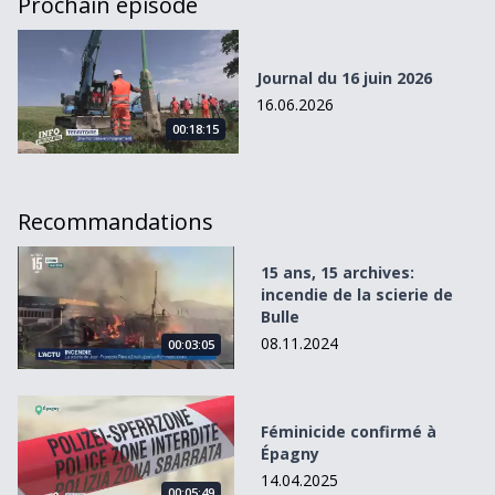
Prochain épisode
Journal du 16 juin 2026
Journal du 16 juin 2026
16.06.2026
00:18:15
Recommandations
15 ans, 15 archives: incendie de la scierie de Bulle
15 ans, 15 archives:
incendie de la scierie de
Bulle
08.11.2024
00:03:05
Féminicide confirmé à Épagny
Féminicide confirmé à
Épagny
14.04.2025
00:05:49