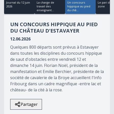
11
Journal du 12 juin
La charge de
Un concours
Le pari d'un
minutes,
2026
travail des
hippique au pied
zone
56
enseignant...
du châ...
seconds
UN CONCOURS HIPPIQUE AU PIED
DU CHÂTEAU D'ESTAVAYER
12.06.2026
Quelques 800 départs sont prévus à Estavayer
dans toutes les disciplines du concours hippique
de saut d'obstacles entre vendredi 12 et
dimanche 14 juin. Florian Noël, président de la
manifestation et Emilie Berchier, présidente de la
société de cavalerie de la Broye accueillent l'Info
Fribourg dans un cadre magnifique -entre lac et
château- de la cité à la rose.
Partager