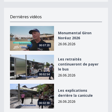
Dernières vidéos
Monumental Giron Noréaz 2026
Monumental Giron
Noréaz 2026
26.06.2026
00:07:20
Les retraités continueront de payer le bus
Les retraités
continueront de payer
le bus
00:02:54
26.06.2026
Les explications derrière la canicule
Les explications
derrière la canicule
26.06.2026
00:02:30