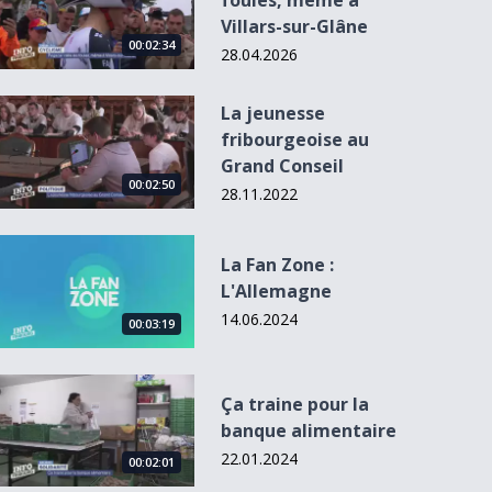
foules, même à
Villars-sur-Glâne
00:02:34
28.04.2026
La jeunesse fribourgeoise au Grand Conseil
La jeunesse
fribourgeoise au
Grand Conseil
00:02:50
28.11.2022
La Fan Zone : L&#039;Allemagne
La Fan Zone :
L'Allemagne
14.06.2024
00:03:19
Ça traine pour la banque alimentaire
Ça traine pour la
banque alimentaire
22.01.2024
00:02:01