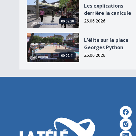
Les explications derrière la canicule
Les explications
derrière la canicule
26.06.2026
00:02:30
L&#039;élite sur la place Georges Python
L'élite sur la place
Georges Python
26.06.2026
00:02:41