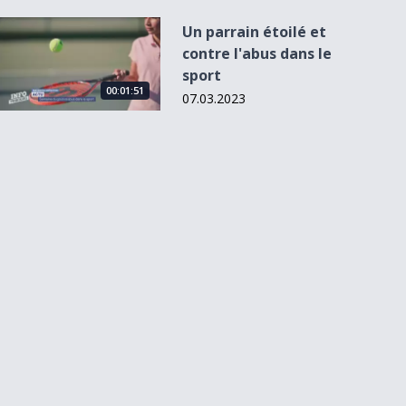
Un parrain étoilé et contre l&#039;abus dans le sport
Un parrain étoilé et
contre l'abus dans le
sport
00:01:51
07.03.2023