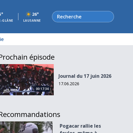
Rechercher
5°
26°
R-GLÂNE
LAUSANNE
ie
Prochain épisode
Journal du 17 juin 2026
Journal du 17 juin 2026
17.06.2026
00:17:34
Recommandations
Pogacar rallie les foules, même à Villars-sur-Glâne
Pogacar rallie les