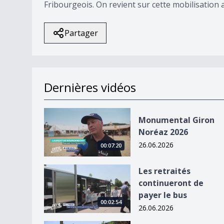
Fribourgeois. On revient sur cette mobilisation 
Partager
Dernières vidéos
Monumental Giron Noréaz 2026
Monumental Giron
Noréaz 2026
26.06.2026
00:07:20
Les retraités continueront de payer le bus
Les retraités
continueront de
payer le bus
00:02:54
26.06.2026