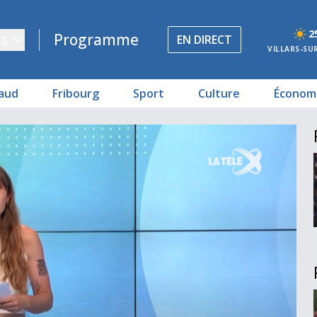
2
s
Programme
EN DIRECT
VILLARS-SU
aud
Fribourg
Sport
Culture
Économ
ne
n