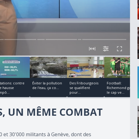
00:02:28
00:00:20
00:03:08
tations: contre
Éviter la pollution
Des Fribourgeois
Football:
e hausse
de l'eau, ça co...
se qualifient
Richemond garde
mpô...
pour...
le cap ve...
FS, UN MÊME COMBAT
 et 30'000 militants à Genève, dont des