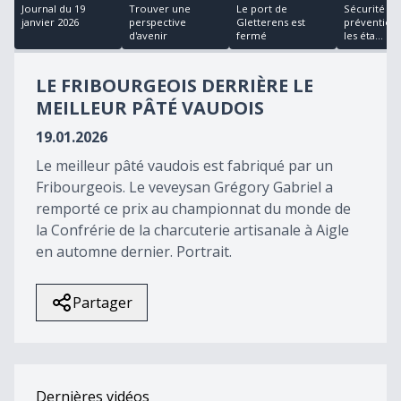
18
Journal du 19
Trouver une
Le port de
Sécurité et
minutes,
janvier 2026
perspective
Gletterens est
prévention
11
d'avenir
fermé
les éta...
seconds
LE FRIBOURGEOIS DERRIÈRE LE
MEILLEUR PÂTÉ VAUDOIS
19.01.2026
Le meilleur pâté vaudois est fabriqué par un
Fribourgeois. Le veveysan Grégory Gabriel a
remporté ce prix au championnat du monde de
la Confrérie de la charcuterie artisanale à Aigle
en automne dernier. Portrait.
Partager
Dernières vidéos