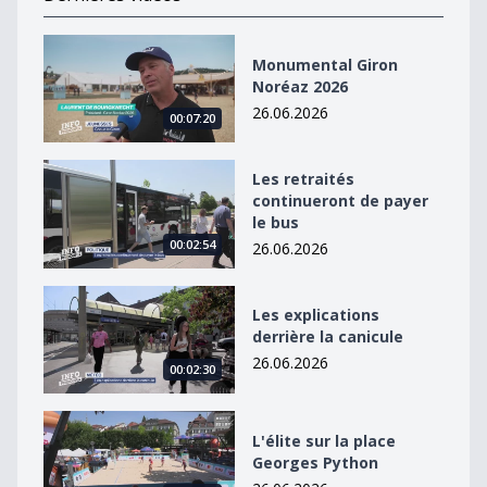
Monumental Giron Noréaz 2026
Monumental Giron
Noréaz 2026
26.06.2026
00:07:20
Les retraités continueront de payer le bus
Les retraités
continueront de payer
le bus
00:02:54
26.06.2026
Les explications derrière la canicule
Les explications
derrière la canicule
26.06.2026
00:02:30
L&#039;élite sur la place Georges Python
L'élite sur la place
Georges Python