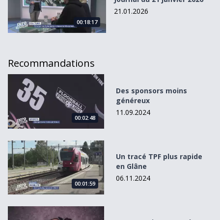
21.01.2026
00:18:17
Recommandations
Des sponsors moins généreux
Des sponsors moins
généreux
11.09.2024
00:02:48
Un tracé TPF plus rapide en Glâne
Un tracé TPF plus rapide
en Glâne
06.11.2024
00:01:59
Le FIFF revient avec de l&#039;humour