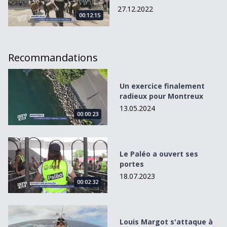
27.12.2022
00:12:15
Recommandations
Un exercice finalement radieux pour Montreux
Un exercice finalement
radieux pour Montreux
13.05.2024
00:00:23
Le Paléo a ouvert ses portes
Le Paléo a ouvert ses
portes
18.07.2023
00:02:32
Louis Margot s&#039;attaque à 20&#039;000 km de rame
Louis Margot s'attaque à