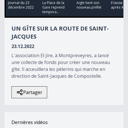
17
Journal du 23
La Place de la
Aigle tient son
Il laisse s
minutes,
décembre 2022
Gare reprend
nouveau préfet
après 40 
51
tempora...
seconds
UN GÎTE SUR LA ROUTE DE SAINT-
JACQUES
23.12.2022
L'association El Jire, à Montpreveyres, a lancé
une collecte de fonds pour créer une nouveau
gîte. Il acceuillera les pèlerins qui marche en
direction de Saint-Jacques de Compostelle.
Partager
Dernières vidéos