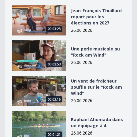
Jean-François Thuillard repart pour les élections en 2
Jean-François Thuillard
repart pour les
élections en 2027
00:03:23
26.06.2026
Une perle musicale au &quot;Rock am Wind&quot;
Une perle musicale au
"Rock am Wind"
26.06.2026
00:02:53
Un vent de fraîcheur souffle sur le &quot;Rock am Win
Un vent de fraîcheur
souffle sur le "Rock am
Wind"
00:03:16
26.06.2026
Raphaël Ahumada dans un équipage à 4
Raphaël Ahumada dans
un équipage à 4
26.06.2026
00:01:21