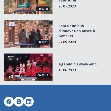
Txai Surui
20.07.2023
00:02:31
Santé : un hub d&#039;innovation ouvre à Genolier
Santé : un hub
d'innovation ouvre à
Genolier
27.09.2024
00:02:15
Agenda du week-end
Agenda du week-end
15.06.2023
00:01:18