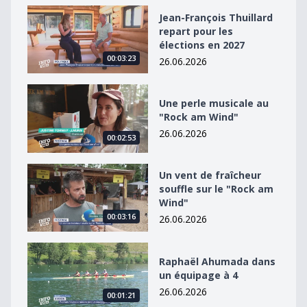
Jean-François Thuillard repart pour les élections en 2
Jean-François Thuillard
repart pour les
élections en 2027
00:03:23
26.06.2026
Une perle musicale au &quot;Rock am Wind&quot;
Une perle musicale au
"Rock am Wind"
26.06.2026
00:02:53
Un vent de fraîcheur souffle sur le &quot;Rock am Win
Un vent de fraîcheur
souffle sur le "Rock am
Wind"
00:03:16
26.06.2026
Raphaël Ahumada dans un équipage à 4
Raphaël Ahumada dans
un équipage à 4
26.06.2026
00:01:21