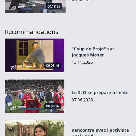
00:18:23
Recommandations
&quot;Coup de Projo&quot; sur Jacques Moser
"Coup de Projo" sur
Jacques Moser
13.11.2025
00:08:46
Le SLO se prépare à l&#039;élite
Le SLO se prépare à l'élite
07.06.2023
00:04:16
Rencontre avec l&#039;activiste Txai Surui
Rencontre avec l'activiste