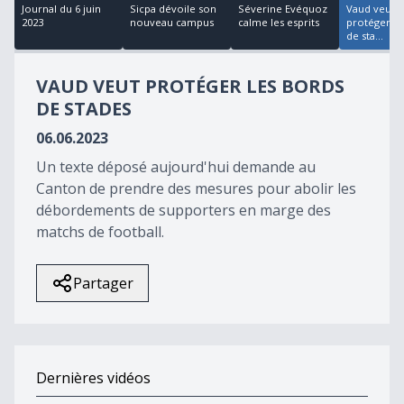
18
Journal du 6 juin
Sicpa dévoile son
Séverine Evéquoz
Vaud veut
minutes,
2023
nouveau campus
calme les esprits
protéger le
21
de sta...
seconds
VAUD VEUT PROTÉGER LES BORDS
DE STADES
06.06.2023
Un texte déposé aujourd'hui demande au
Canton de prendre des mesures pour abolir les
débordements de supporters en marge des
matchs de football.
Partager
Dernières vidéos