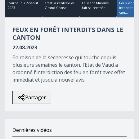
18
Journal du 22 août
C'est la rentrée du
Laurent Miéville
Feux en for
minutes,
2023
Grand Conseil
fait sa rentrée
interdits da
12
can...
seconds
FEUX EN FORÊT INTERDITS DANS LE
CANTON
22.08.2023
En raison de la sécheresse qui touche depuis
plusieurs semaines le canton, l’Etat de Vaud a
ordonné l'interdiction des feu en forêt avec effet
immédiat et jusqu’à nouvel avis.
Partager
Dernières vidéos