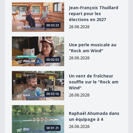
Jean-François Thuillard repart pour les élections en 2
Jean-François Thuillard
repart pour les
élections en 2027
00:03:23
26.06.2026
Une perle musicale au &quot;Rock am Wind&quot;
Une perle musicale au
"Rock am Wind"
26.06.2026
00:02:53
Un vent de fraîcheur souffle sur le &quot;Rock am Win
Un vent de fraîcheur
souffle sur le "Rock am
Wind"
00:03:16
26.06.2026
Raphaël Ahumada dans un équipage à 4
Raphaël Ahumada dans
un équipage à 4
26.06.2026
00:01:21