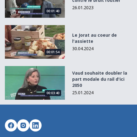
contre le bruit routier
26.01.2023
00:01:40
Le Jorat au coeur de l&#039;assiette
Le Jorat au coeur de
l'assiette
30.04.2024
00:01:54
Vaud souhaite doubler la part modale du rail d&#039;ici 2
Vaud souhaite doubler la
part modale du rail d'ici
2050
25.01.2024
00:03:40