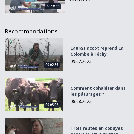
00:18:24
Recommandations
Laura Paccot reprend La Colombe à Féchy
Laura Paccot reprend La
Colombe à Féchy
09.02.2023
00:02:36
Comment cohabiter dans les pâturages ?
Comment cohabiter dans
les pâturages ?
08.08.2023
00:03:02
Trois routes en cobayes contre le bruit routier
Trois routes en cobayes