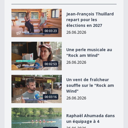
Jean-François Thuillard repart pour les élections en 2
Jean-François Thuillard
repart pour les
élections en 2027
00:03:23
26.06.2026
Une perle musicale au &quot;Rock am Wind&quot;
Une perle musicale au
"Rock am Wind"
26.06.2026
00:02:53
Un vent de fraîcheur souffle sur le &quot;Rock am Win
Un vent de fraîcheur
souffle sur le "Rock am
Wind"
00:03:16
26.06.2026
Raphaël Ahumada dans un équipage à 4
Raphaël Ahumada dans
un équipage à 4