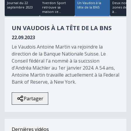
26
Journal du 22
Yverdon Sport
Un Vaudois à la
Deux nouve
minutes,
septembre 2023
retrouve sa
tête de la BNS
zones de b
30
maison ce...
à...
seconds
UN VAUDOIS À LA TÊTE DE LA BNS
22.09.2023
Le Vaudois Antoine Martin va rejoindre la
direction de la Banque Nationale Suisse. Le
Conseil fédéral l'a nommé à la succssion
d'Andréa Mächler au 1er janvier 2024. A 54 ans,
Antoine Martin travaille actuellement à la Federal
Bank of Reserve, à New York.
Partager
Dernières vidéos