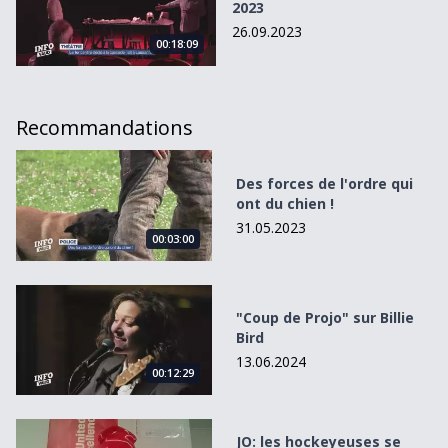
2023
26.09.2023
00:18:09
Recommandations
Des forces de l&#039;ordre qui ont du chien !
Des forces de l'ordre qui
ont du chien !
31.05.2023
00:03:00
&quot;Coup de Projo&quot; sur Billie Bird
"Coup de Projo" sur Billie
Bird
13.06.2024
00:12:29
JO: les hockeyeuses se préparent à affronter les USA
JO: les hockeyeuses se