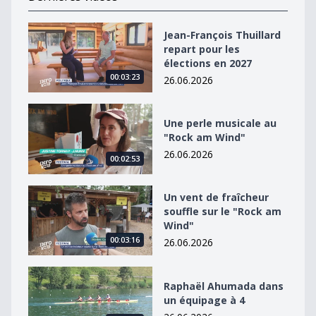
Jean-François Thuillard repart pour les élections en 2
Jean-François Thuillard
repart pour les
élections en 2027
00:03:23
26.06.2026
Une perle musicale au &quot;Rock am Wind&quot;
Une perle musicale au
"Rock am Wind"
26.06.2026
00:02:53
Un vent de fraîcheur souffle sur le &quot;Rock am Win
Un vent de fraîcheur
souffle sur le "Rock am
Wind"
00:03:16
26.06.2026
Raphaël Ahumada dans un équipage à 4
Raphaël Ahumada dans
un équipage à 4