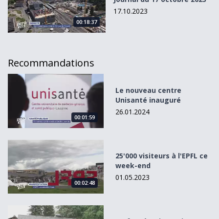
17.10.2023
00:18:37
Recommandations
Le nouveau centre Unisanté inauguré
Le nouveau centre
Unisanté inauguré
26.01.2024
00:01:59
25&#039;000 visiteurs à l&#039;EPFL ce week-end
25'000 visiteurs à l'EPFL ce
week-end
01.05.2023
00:02:48
Un four à pain remis au goût du jour à La Forclaz