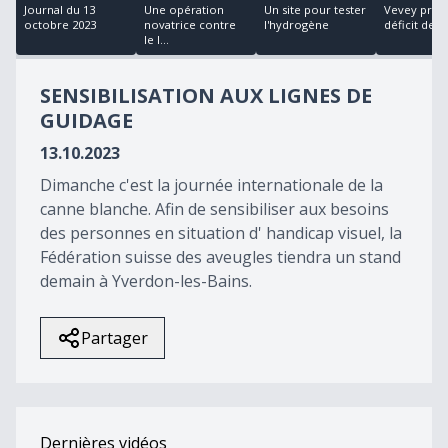
26
Journal du 13
Une opération
Un site pour tester
Vevey prévo
minutes,
octobre 2023
novatrice contre
l'hydrogène
déficit de 8 m
29
le l...
seconds
SENSIBILISATION AUX LIGNES DE
GUIDAGE
13.10.2023
Dimanche c'est la journée internationale de la
canne blanche. Afin de sensibiliser aux besoins
des personnes en situation d' handicap visuel, la
Fédération suisse des aveugles tiendra un stand
demain à Yverdon-les-Bains.
Partager
Dernières vidéos