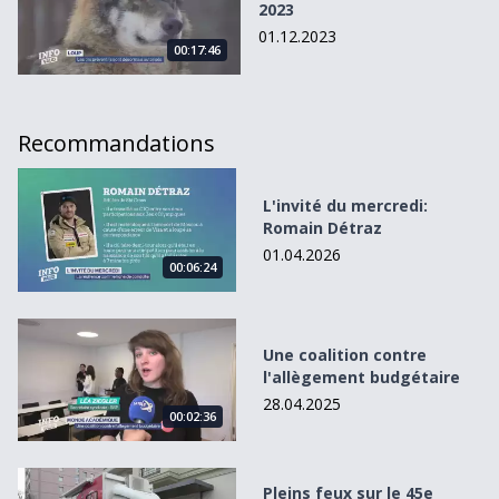
2023
01.12.2023
00:17:46
Recommandations
L&#039;invité du mercredi: Romain Détraz
L'invité du mercredi:
Romain Détraz
01.04.2026
00:06:24
Une coalition contre l&#039;allègement budgétaire
Une coalition contre
l'allègement budgétaire
28.04.2025
00:02:36
Pleins feux sur le 45e Festival international de ballons
Pleins feux sur le 45e