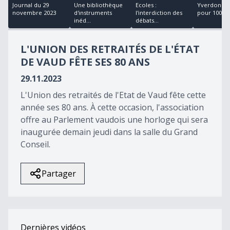
16
Journal du 29
Une bibliothèque
Ecoles :
Yverdon : in
minutes,
novembre 2023
d'instruments
l'interdiction des
pour 1000 pl
46
inéd...
débats...
seconds
L'UNION DES RETRAITÉS DE L'ÉTAT
DE VAUD FÊTE SES 80 ANS
29.11.2023
L'Union des retraités de l'Etat de Vaud fête cette
année ses 80 ans. À cette occasion, l'association
offre au Parlement vaudois une horloge qui sera
inaugurée demain jeudi dans la salle du Grand
Conseil.
Partager
Dernières vidéos