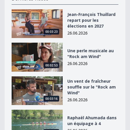
Jean-François Thuillard repart pour les élections en 2
Jean-François Thuillard
repart pour les
élections en 2027
00:03:23
26.06.2026
Une perle musicale au &quot;Rock am Wind&quot;
Une perle musicale au
"Rock am Wind"
26.06.2026
00:02:53
Un vent de fraîcheur souffle sur le &quot;Rock am Win
Un vent de fraîcheur
souffle sur le "Rock am
Wind"
00:03:16
26.06.2026
Raphaël Ahumada dans un équipage à 4
Raphaël Ahumada dans
un équipage à 4