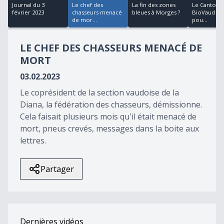
13
Journal du 3
Le chef des
La fin des zones
Le Canton e
seconds
février 2023
chasseurs menacé
bleues à Morges ?
BioVaud s'u
de mor...
pou...
LE CHEF DES CHASSEURS MENACÉ DE
MORT
03.02.2023
Le coprésident de la section vaudoise de la
Diana, la fédération des chasseurs, démissionne.
Cela faisait plusieurs mois qu'il était menacé de
mort, pneus crevés, messages dans la boite aux
lettres.
Partager
Dernières vidéos