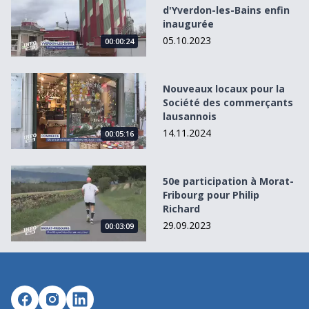
d'Yverdon-les-Bains enfin
inaugurée
05.10.2023
00:00:24
Nouveaux locaux pour la Société des commerçants lausa
Nouveaux locaux pour la
Société des commerçants
lausannois
14.11.2024
00:05:16
50e participation à Morat-Fribourg pour Philip Richard
50e participation à Morat-
Fribourg pour Philip
Richard
29.09.2023
00:03:09