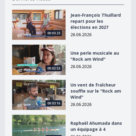
Jean-François Thuillard repart pour les élections en 2
Jean-François Thuillard
repart pour les
élections en 2027
00:03:23
26.06.2026
Une perle musicale au &quot;Rock am Wind&quot;
Une perle musicale au
"Rock am Wind"
26.06.2026
00:02:53
Un vent de fraîcheur souffle sur le &quot;Rock am Win
Un vent de fraîcheur
souffle sur le "Rock am
Wind"
00:03:16
26.06.2026
Raphaël Ahumada dans un équipage à 4
Raphaël Ahumada dans
un équipage à 4