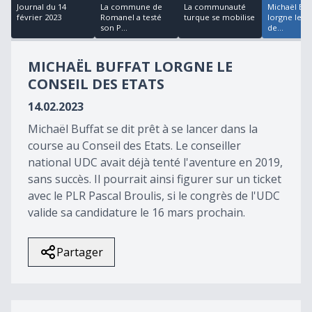
18
Journal du 14
La commune de
La communauté
Michaël Buf
minutes,
février 2023
Romanel a testé
turque se mobilise
lorgne le C
17
son P...
de...
seconds
MICHAËL BUFFAT LORGNE LE
CONSEIL DES ETATS
14.02.2023
Michaël Buffat se dit prêt à se lancer dans la
course au Conseil des Etats. Le conseiller
national UDC avait déjà tenté l'aventure en 2019,
sans succès. Il pourrait ainsi figurer sur un ticket
avec le PLR Pascal Broulis, si le congrès de l'UDC
valide sa candidature le 16 mars prochain.
Partager