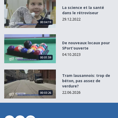
La science et la santé dans le rétroviseur
La science et la santé
dans le rétroviseur
29.12.2022
00:04:19
De nouveaux locaux pour SPort&#039;ouverte
De nouveaux locaux pour
SPort'ouverte
04.10.2023
00:01:59
Tram lausannois: trop de béton, pas assez de verdure?
Tram lausannois: trop de
béton, pas assez de
verdure?
22.06.2026
00:03:26