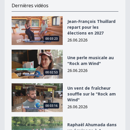
Dernières vidéos
Jean-François Thuillard repart pour les élections en 2
Jean-François Thuillard
repart pour les
élections en 2027
00:03:23
26.06.2026
Une perle musicale au &quot;Rock am Wind&quot;
Une perle musicale au
"Rock am Wind"
26.06.2026
00:02:53
Un vent de fraîcheur souffle sur le &quot;Rock am Win
Un vent de fraîcheur
souffle sur le "Rock am
Wind"
00:03:16
26.06.2026
Raphaël Ahumada dans un équipage à 4
Raphaël Ahumada dans