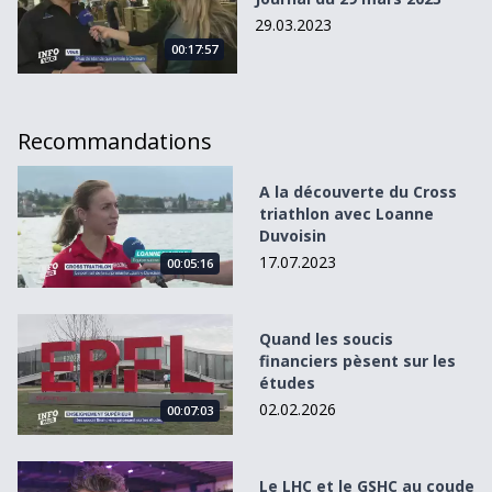
29.03.2023
00:17:57
Recommandations
A la découverte du Cross triathlon avec Loanne Duvoisin
A la découverte du Cross
triathlon avec Loanne
Duvoisin
17.07.2023
00:05:16
Quand les soucis financiers pèsent sur les études
Quand les soucis
financiers pèsent sur les
études
02.02.2026
00:07:03
Le LHC et le GSHC au coude à coude dans le quart de final
Le LHC et le GSHC au coude