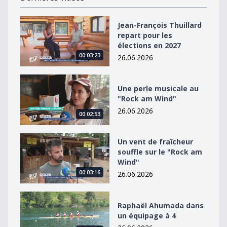
Jean-François Thuillard repart pour les élections en 2
Jean-François Thuillard
repart pour les
élections en 2027
00:03:23
26.06.2026
Une perle musicale au &quot;Rock am Wind&quot;
Une perle musicale au
"Rock am Wind"
26.06.2026
00:02:53
Un vent de fraîcheur souffle sur le &quot;Rock am Win
Un vent de fraîcheur
souffle sur le "Rock am
Wind"
00:03:16
26.06.2026
Raphaël Ahumada dans un équipage à 4
Raphaël Ahumada dans
un équipage à 4