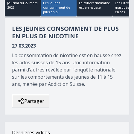
18
Journal du 27 mars
Les jeunes
La cybercriminalité
Les Citrons
minutes,
2023
consomment de
est en hausse
masqués se
0
plus en pl...
en ass...
LES JEUNES CONSOMMENT DE PLUS
EN PLUS DE NICOTINE
27.03.2023
La consommation de nicotine est en hausse chez
les ados suisses de 15 ans. Une information
parmi d’autres révélée par l’enquête nationale
sur les comportements des jeunes de 11 à 15
ans, menée par Addiction Suisse.
Partager
Dernières vidéos