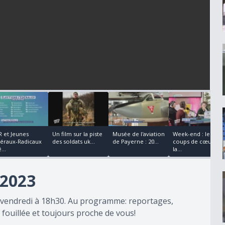
00:04:16
00:02:38
00:01:08
R et Jeunes
Un film sur la piste
Musée de l'aviation
Week-end : les
béraux-Radicaux
des soldats uk...
de Payerne : 20...
coups de cœur de
...
la...
2023
au vendredi à 18h30. Au programme: reportages,
fouillée et toujours proche de vous!