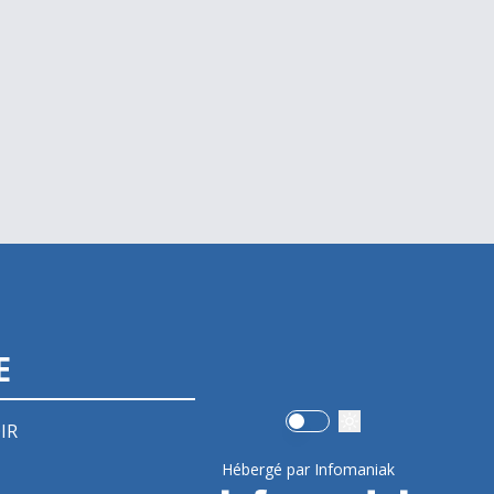
E
Use setting
IR
Hébergé par Infomaniak