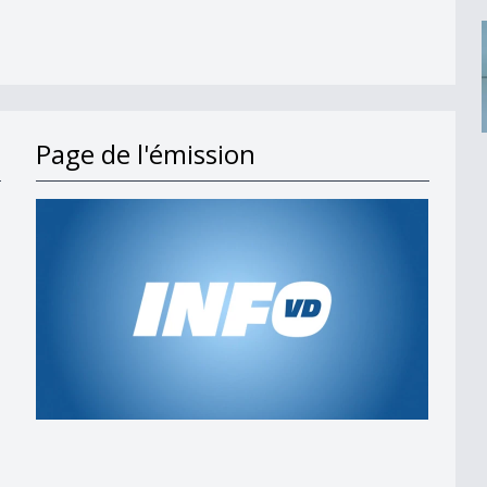
Page de l'émission
s en 2027
t;
 am Wind&quot;