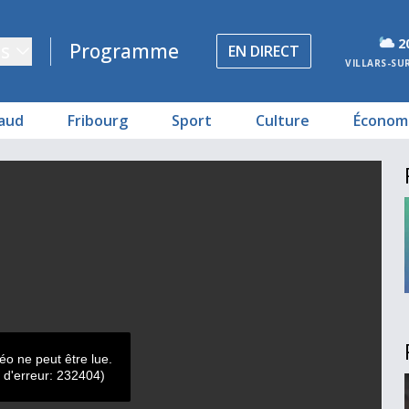
2
s
Programme
EN DIRECT
VILLARS-SU
aud
Fribourg
Sport
Culture
Économ
difficulté
on
ste
ltige
éo ne peut être lue.
 d'erreur: 232404)