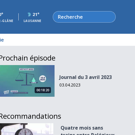
Rechercher
0°
21°
R-GLÂNE
LAUSANNE
ie
Prochain épisode
Journal du 3 avril 2023
Journal du 3 avril 2023
03.04.2023
00:18:20
Recommandations
Quatre mois sans trains entre Palézieux et Payerne
Quatre mois sans