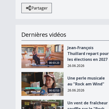
Partager
Dernières vidéos
Jean-François Thuillard repart pour les élection
Jean-François
Thuillard repart pour
les élections en 2027
00:03:23
26.06.2026
Une perle musicale au &quot;Rock am Wind&quo
Une perle musicale
au "Rock am Wind"
26.06.2026
00:02:53
Un vent de fraîcheur souffle sur le &quot;Rock
Un vent de fraîcheur
souffle sur le "Rock