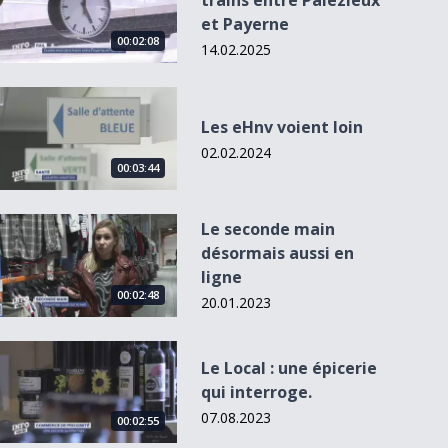
trains entre Palézieux
et Payerne
00:02:08
14.02.2025
Les eHnv voient loin
Les eHnv voient loin
02.02.2024
00:03:44
Le seconde main désormais aussi en ligne
Le seconde main
désormais aussi en
ligne
00:02:48
20.01.2023
Le Local : une épicerie qui interroge.
Le Local : une épicerie
qui interroge.
07.08.2023
00:02:55