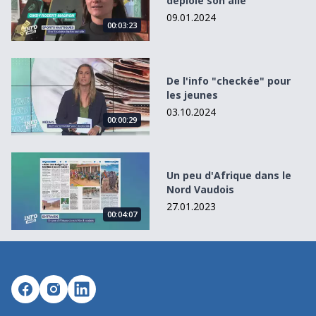
déploie son aile
09.01.2024
00:03:23
De l&#039;info &quot;checkée&quot; pour les jeunes
De l'info "checkée" pour
les jeunes
03.10.2024
00:00:29
Un peu d&#039;Afrique dans le Nord Vaudois
Un peu d'Afrique dans le
Nord Vaudois
27.01.2023
00:04:07