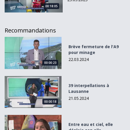
00:18:05
Recommandations
Brève fermeture de l&#039;A9 pour minage
Brève fermeture de l'A9
pour minage
22.03.2024
00:00:23
39 interpellations à Lausanne
39 interpellations à
Lausanne
21.05.2024
00:00:18
Entre eau et ciel, elle déploie son aile
Entre eau et ciel, elle