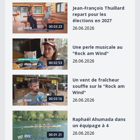
Jean-François Thuillard repart pour les élections en 2
Jean-François Thuillard
repart pour les
élections en 2027
00:03:23
26.06.2026
Une perle musicale au &quot;Rock am Wind&quot;
Une perle musicale au
"Rock am Wind"
26.06.2026
00:02:53
Un vent de fraîcheur souffle sur le &quot;Rock am Win
Un vent de fraîcheur
souffle sur le "Rock am
Wind"
00:03:16
26.06.2026
Raphaël Ahumada dans un équipage à 4
Raphaël Ahumada dans
un équipage à 4
26.06.2026
00:01:21