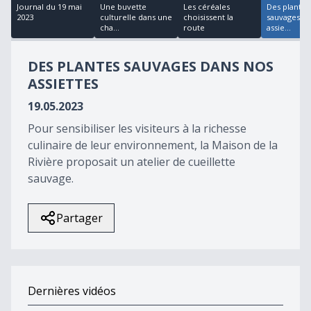
17
Journal du 19 mai
Une buvette
Les céréales
Des plantes
minutes,
2023
culturelle dans une
choisissent la
sauvages d
33
cha...
route
assie...
seconds
DES PLANTES SAUVAGES DANS NOS
ASSIETTES
19.05.2023
Pour sensibiliser les visiteurs à la richesse
culinaire de leur environnement, la Maison de la
Rivière proposait un atelier de cueillette
sauvage.
Partager
Dernières vidéos