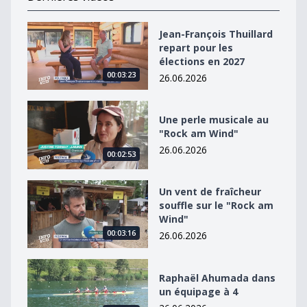
Jean-François Thuillard repart pour les élections en 2
Jean-François Thuillard
repart pour les
élections en 2027
00:03:23
26.06.2026
Une perle musicale au &quot;Rock am Wind&quot;
Une perle musicale au
"Rock am Wind"
26.06.2026
00:02:53
Un vent de fraîcheur souffle sur le &quot;Rock am Win
Un vent de fraîcheur
souffle sur le "Rock am
Wind"
00:03:16
26.06.2026
Raphaël Ahumada dans un équipage à 4
Raphaël Ahumada dans
un équipage à 4