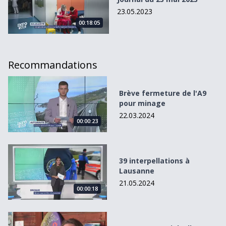
23.05.2023
00:18:05
Recommandations
Brève fermeture de l&#039;A9 pour minage
Brève fermeture de l'A9
pour minage
22.03.2024
00:00:23
39 interpellations à Lausanne
39 interpellations à
Lausanne
21.05.2024
00:00:18
Entre eau et ciel, elle déploie son aile