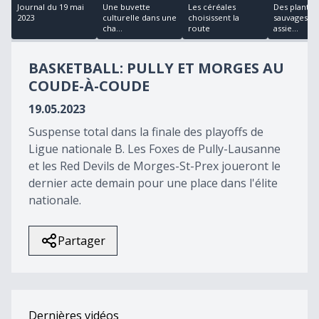
17
Journal du 19 mai
Une buvette
Les céréales
Des plantes
minutes,
2023
culturelle dans une
choisissent la
sauvages d
33
cha...
route
assie...
seconds
BASKETBALL: PULLY ET MORGES AU
COUDE-À-COUDE
19.05.2023
Suspense total dans la finale des playoffs de
Ligue nationale B. Les Foxes de Pully-Lausanne
et les Red Devils de Morges-St-Prex joueront le
dernier acte demain pour une place dans l'élite
nationale.
Partager
Dernières vidéos