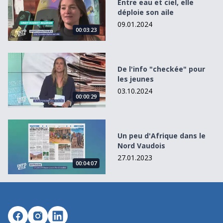
Entre eau et ciel, elle
déploie son aile
09.01.2024
00:03:23
De l&#039;info &quot;checkée&quot; pour les jeunes
De l'info "checkée" pour
les jeunes
03.10.2024
00:00:29
Un peu d&#039;Afrique dans le Nord Vaudois
Un peu d'Afrique dans le
Nord Vaudois
27.01.2023
00:04:07