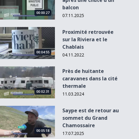
après une chute d'un
balcon
00:00:27
07.11.2025
Proximité retrouvée sur la Riviera et le Chablais
Proximité retrouvée
sur la Riviera et le
Chablais
00:04:55
04.11.2022
Près de huitante caravanes dans la cité thermale
Près de huitante
caravanes dans la cité
Sarzens à fond la
thermale
caisse
00:02:31
11.03.2024
Saype est de retour au sommet du Grand Chamossaire
Saype est de retour au
sommet du Grand
Chamossaire
00:05:18
17.07.2025