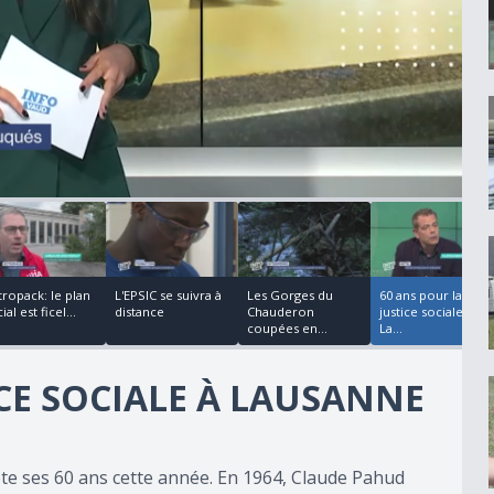
00:00:20
00:02:04
00:04:40
00:03:14
tropack: le plan
L'EPSIC se suivra à
Les Gorges du
60 ans pour la
ial est ficel...
distance
Chauderon
justice sociale à
coupées en...
La...
ICE SOCIALE À LAUSANNE
ête ses 60 ans cette année. En 1964, Claude Pahud