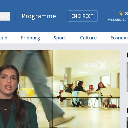
2
s
Programme
EN DIRECT
VILLARS-SU
aud
Fribourg
Sport
Culture
Économ