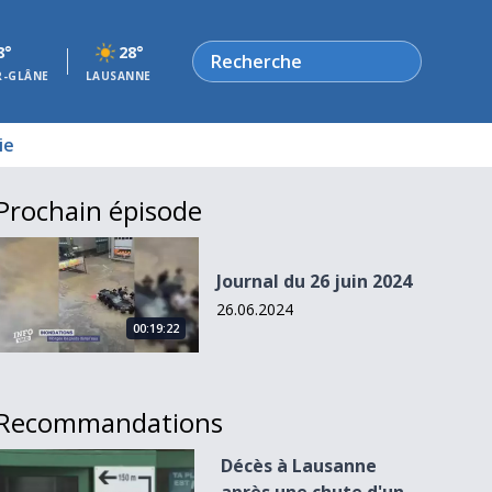
Rechercher
8°
28°
R-GLÂNE
LAUSANNE
ie
Prochain épisode
Journal du 26 juin 2024
Journal du 26 juin 2024
26.06.2024
00:19:22
Recommandations
Décès à Lausanne après une chute d&#039;un balcon
Décès à Lausanne