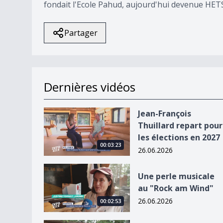
fondait l'Ecole Pahud, aujourd'hui devenue HETS
Partager
Dernières vidéos
Jean-François Thuillard repart pour les élection
Jean-François
Thuillard repart pour
les élections en 2027
00:03:23
26.06.2026
Une perle musicale au &quot;Rock am Wind&quo
Une perle musicale
au "Rock am Wind"
26.06.2026
00:02:53