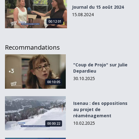
Journal du 15 août 2024
15.08.2024
00:12:01
Recommandations
&quot;Coup de Projo&quot; sur Julie Depardieu
"Coup de Projo" sur Julie
Depardieu
30.10.2025
00:10:05
Isenau : des oppositions au projet de réaménagement
Isenau : des oppositions
au projet de
réaménagement
10.02.2025
00:00:22