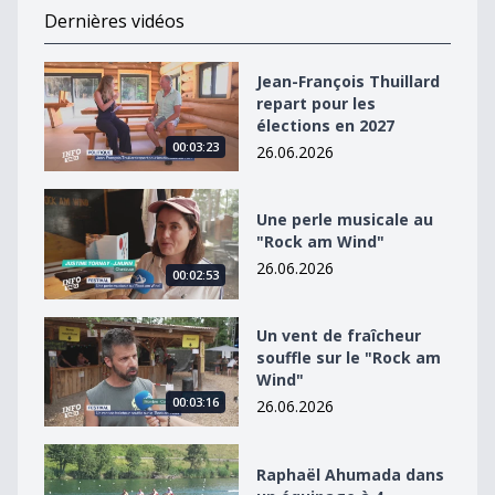
Dernières vidéos
Jean-François Thuillard repart pour les élections en 2
Jean-François Thuillard
repart pour les
élections en 2027
00:03:23
26.06.2026
Une perle musicale au &quot;Rock am Wind&quot;
Une perle musicale au
"Rock am Wind"
26.06.2026
00:02:53
Un vent de fraîcheur souffle sur le &quot;Rock am Win
Un vent de fraîcheur
souffle sur le "Rock am
Wind"
00:03:16
26.06.2026
Raphaël Ahumada dans un équipage à 4
Raphaël Ahumada dans