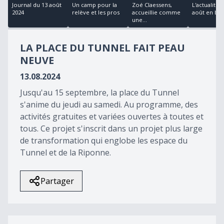
11
Journal du 13 août
Un camp pour la
Zoé Claessens,
L'actualité 
minutes,
2024
relève et les pros
accueillie comme
août en bre
55
une...
seconds
LA PLACE DU TUNNEL FAIT PEAU
NEUVE
13.08.2024
Jusqu'au 15 septembre, la place du Tunnel
s'anime du jeudi au samedi. Au programme, des
activités gratuites et variées ouvertes à toutes et
tous. Ce projet s'inscrit dans un projet plus large
de transformation qui englobe les espace du
Tunnel et de la Riponne.
Partager