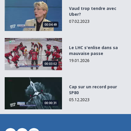
Vaud trop tendre avec Uber?
Vaud trop tendre avec
Uber?
07.02.2023
00:04:49
Le LHC s&#039;enlise dans sa mauvaise passe
Le LHC s'enlise dans sa
mauvaise passe
19.01.2026
00:03:02
Cap sur un record pour SP80
Cap sur un record pour
SP80
05.12.2023
00:00:31