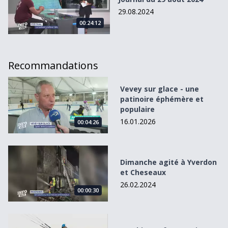
29.08.2024
00:24:12
Recommandations
Vevey sur glace - une patinoire éphémère et populaire
Vevey sur glace - une
patinoire éphémère et
populaire
16.01.2026
00:04:26
Dimanche agité à Yverdon et Cheseaux
Dimanche agité à Yverdon
et Cheseaux
26.02.2024
00:00:30
Une kitesurfeuse qui veut voler de ses propres ailes