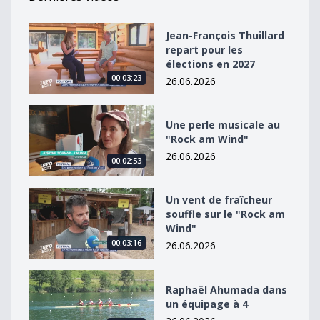
Jean-François Thuillard repart pour les élections en 2
Jean-François Thuillard
repart pour les
élections en 2027
00:03:23
26.06.2026
Une perle musicale au &quot;Rock am Wind&quot;
Une perle musicale au
"Rock am Wind"
26.06.2026
00:02:53
Un vent de fraîcheur souffle sur le &quot;Rock am Win
Un vent de fraîcheur
souffle sur le "Rock am
Wind"
00:03:16
26.06.2026
Raphaël Ahumada dans un équipage à 4
Raphaël Ahumada dans
un équipage à 4