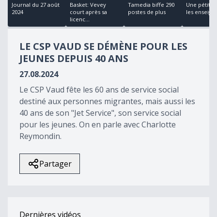
17
Journal du 27 août
Basket: Vevey
Tamedia biffe 290
Une pétitio
minutes,
2024
court après sa
postes de plus
les enseigna
54
licenc...
seconds
LE CSP VAUD SE DÉMÈNE POUR LES
JEUNES DEPUIS 40 ANS
27.08.2024
Le CSP Vaud fête les 60 ans de service social
destiné aux personnes migrantes, mais aussi les
40 ans de son "Jet Service", son service social
pour les jeunes. On en parle avec Charlotte
Reymondin.
Partager
Dernières vidéos