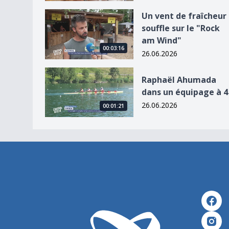
Un vent de fraîcheur souffle sur le &quot;Rock
Un vent de fraîcheur
souffle sur le "Rock
am Wind"
00:03:16
26.06.2026
Raphaël Ahumada dans un équipage à 4
Raphaël Ahumada
dans un équipage à 4
26.06.2026
00:01:21