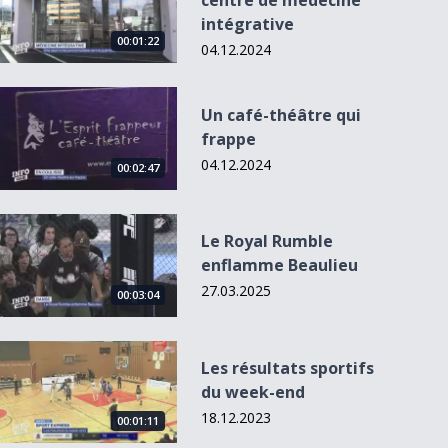
centre de médecine
intégrative
00:01:22
04.12.2024
Un café-théâtre qui frappe
Un café-théâtre qui
frappe
04.12.2024
00:02:47
Le Royal Rumble enflamme Beaulieu
Le Royal Rumble
enflamme Beaulieu
27.03.2025
00:03:04
Les résultats sportifs du week-end
Les résultats sportifs
du week-end
18.12.2023
00:01:11