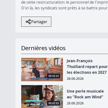
de cette restructuration: le personnel de l'impri
D'ici là, les syndicats sont prêts à se battre po
Partager
Dernières vidéos
Jean-François Thuillard repart pour les élection
Jean-François
Thuillard repart pour
les élections en 2027
00:03:23
26.06.2026
Une perle musicale au &quot;Rock am Wind&quo
Une perle musicale
au "Rock am Wind"
26.06.2026
00:02:53