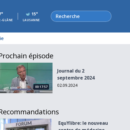
Rechercher
7°
15°
R-GLÂNE
LAUSANNE
ie
Prochain épisode
Journal du 2 septembre 2024
Journal du 2
septembre 2024
02.09.2024
00:17:57
Recommandations
EquYlibre: le nouveau centre de médecine intégrative
EquYlibre: le nouveau