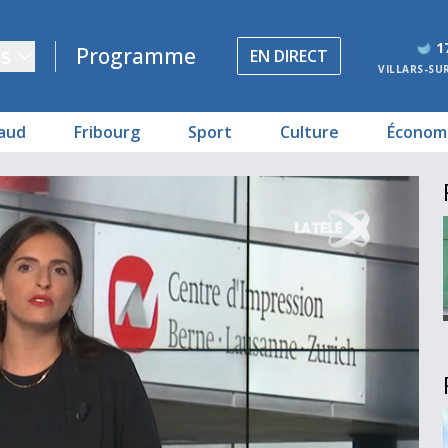
1
s
Programme
EN DIRECT
VILLARS-SU
aud
Fribourg
Sport
Culture
Économ