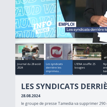
00:02:29
00:04:38
00:00:22
1
minute,
17
seconds
of
18
Journal du 28 août
Les syndicats
L'IENA souffle 25
Ny
minutes,
2024
derrière les
bougies
an
23
imprimeu...
bai
seconds
Volume
90%
LES SYNDICATS DERRI
28.08.2024
le groupe de presse Tamedia va supprimer 290 em