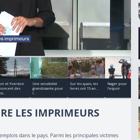
00:02:42
00:04:08
00:02:27
on et Yverdon
Une sensibilité
Sur les quais, les
Nager pour
noncent des
grandissante pour
livres ont 15 an...
l'espoir
ss...
l...
ÈRE LES IMPRIMEURS
plois dans le pays. Parmi les principales victimes