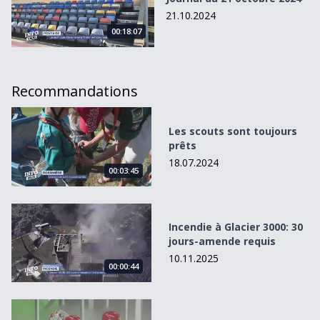
21.10.2024
00:18:07
Recommandations
Les scouts sont toujours prêts
Les scouts sont toujours
prêts
18.07.2024
00:03:45
Incendie à Glacier 3000: 30 jours-amende requis
Incendie à Glacier 3000: 30
jours-amende requis
10.11.2025
00:00:44
Le LHC fait sa rentrée