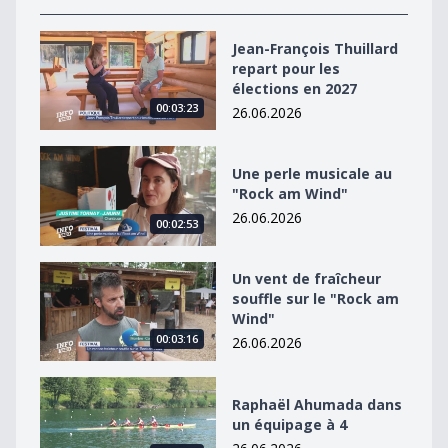
Jean-François Thuillard repart pour les élections en 2
Jean-François Thuillard
repart pour les
élections en 2027
00:03:23
26.06.2026
Une perle musicale au &quot;Rock am Wind&quot;
Une perle musicale au
"Rock am Wind"
26.06.2026
00:02:53
Un vent de fraîcheur souffle sur le &quot;Rock am Win
Un vent de fraîcheur
souffle sur le "Rock am
Wind"
00:03:16
26.06.2026
Raphaël Ahumada dans un équipage à 4
Raphaël Ahumada dans
un équipage à 4