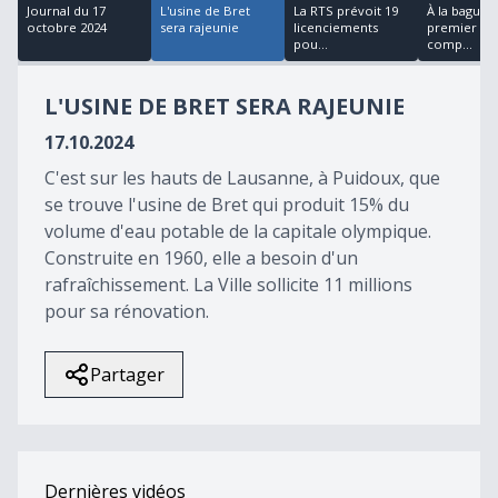
24
Journal du 17
L'usine de Bret
La RTS prévoit 19
À la baguet
minutes,
octobre 2024
sera rajeunie
licenciements
premier op
45
pou...
comp...
seconds
L'USINE DE BRET SERA RAJEUNIE
17.10.2024
C'est sur les hauts de Lausanne, à Puidoux, que
se trouve l'usine de Bret qui produit 15% du
volume d'eau potable de la capitale olympique.
Construite en 1960, elle a besoin d'un
rafraîchissement. La Ville sollicite 11 millions
pour sa rénovation.
Partager
Dernières vidéos