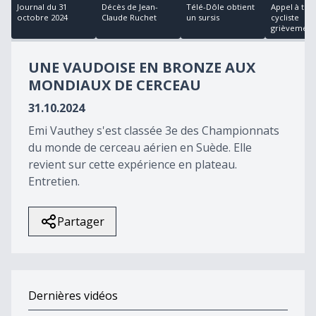
24
Journal du 31
Décès de Jean-
Télé-Dôle obtient
Appel à tém
minutes,
octobre 2024
Claude Ruchet
un sursis
cycliste
46
grièvemen..
seconds
UNE VAUDOISE EN BRONZE AUX
MONDIAUX DE CERCEAU
31.10.2024
Emi Vauthey s'est classée 3e des Championnats
du monde de cerceau aérien en Suède. Elle
revient sur cette expérience en plateau.
Entretien.
Partager
Dernières vidéos