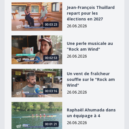
Jean-François Thuillard repart pour les élections en 2
Jean-François Thuillard
repart pour les
élections en 2027
00:03:23
26.06.2026
Une perle musicale au &quot;Rock am Wind&quot;
Une perle musicale au
"Rock am Wind"
26.06.2026
00:02:53
Un vent de fraîcheur souffle sur le &quot;Rock am Win
Un vent de fraîcheur
souffle sur le "Rock am
Wind"
00:03:16
26.06.2026
Raphaël Ahumada dans un équipage à 4
Raphaël Ahumada dans
un équipage à 4
26.06.2026
00:01:21