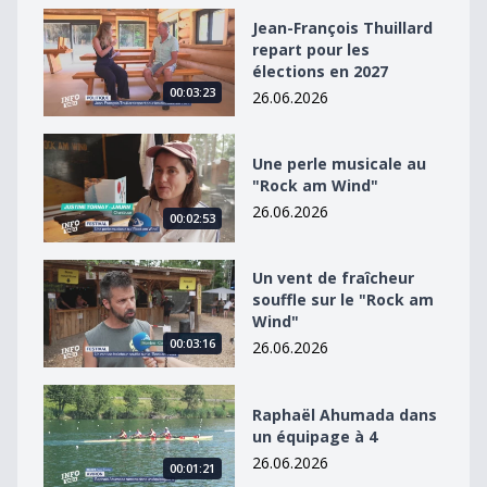
Jean-François Thuillard repart pour les élections en 2
Jean-François Thuillard
repart pour les
élections en 2027
00:03:23
26.06.2026
Une perle musicale au &quot;Rock am Wind&quot;
Une perle musicale au
"Rock am Wind"
26.06.2026
00:02:53
Un vent de fraîcheur souffle sur le &quot;Rock am Win
Un vent de fraîcheur
souffle sur le "Rock am
Wind"
00:03:16
26.06.2026
Raphaël Ahumada dans un équipage à 4
Raphaël Ahumada dans
un équipage à 4
26.06.2026
00:01:21