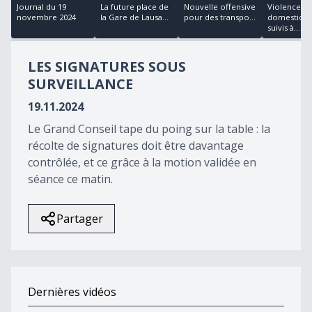
18
Journal du 19
La future place de
Nouvelle offensive
Violences
minutes,
novembre 2024
la Gare de Lausa...
pour des transpo...
domestique
6
suivis à...
seconds
LES SIGNATURES SOUS
SURVEILLANCE
19.11.2024
Le Grand Conseil tape du poing sur la table : la
récolte de signatures doit être davantage
contrôlée, et ce grâce à la motion validée en
séance ce matin.
Partager
Dernières vidéos