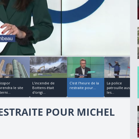
00:00:17
00:04:17
00:02:54
00:13:29
isspor
L'incendie de
C'est l'heure de la
La police
prendra le site
Bottens était
restraite pour...
patrouille aussi sur
terni...
d'origi...
les...
RESTRAITE POUR MICHEL