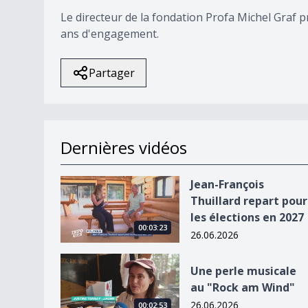
Le directeur de la fondation Profa Michel Graf pre
ans d'engagement.
Partager
Dernières vidéos
Jean-François Thuillard repart pour les élection
Jean-François
Thuillard repart pour
les élections en 2027
00:03:23
26.06.2026
Une perle musicale au &quot;Rock am Wind&quo
Une perle musicale
au "Rock am Wind"
26.06.2026
00:02:53