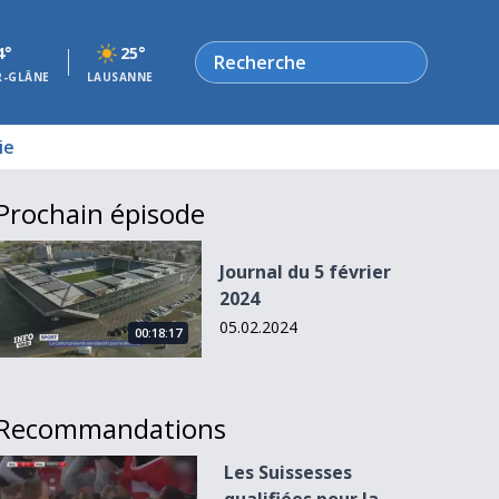
Rechercher
4°
25°
R-GLÂNE
LAUSANNE
ie
Prochain épisode
Journal du 5 février 2024
Journal du 5 février
2024
05.02.2024
00:18:17
Recommandations
Les Suissesses qualifiées pour la Coupe du monde !
Les Suissesses