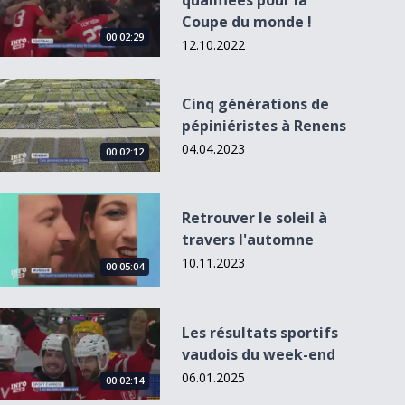
qualifiées pour la
Coupe du monde !
00:02:29
12.10.2022
Cinq générations de pépiniéristes à Renens
Cinq générations de
pépiniéristes à Renens
04.04.2023
00:02:12
Retrouver le soleil à travers l&#039;automne
Retrouver le soleil à
travers l'automne
"Coup de projo"
sur Noam Perakis
10.11.2023
00:05:04
Les résultats sportifs vaudois du week-end
Les résultats sportifs
vaudois du week-end
06.01.2025
00:02:14