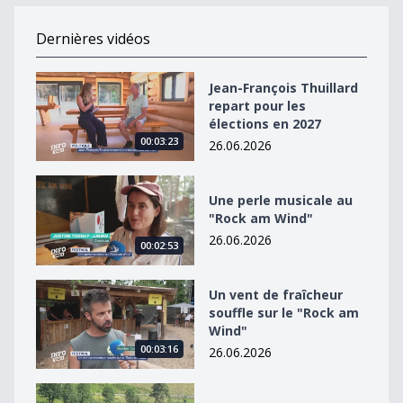
Dernières vidéos
Jean-François Thuillard repart pour les élections en 2
Jean-François Thuillard
repart pour les
élections en 2027
00:03:23
26.06.2026
Une perle musicale au &quot;Rock am Wind&quot;
Une perle musicale au
"Rock am Wind"
26.06.2026
00:02:53
Un vent de fraîcheur souffle sur le &quot;Rock am Win
Un vent de fraîcheur
souffle sur le "Rock am
Wind"
00:03:16
26.06.2026
Raphaël Ahumada dans un équipage à 4