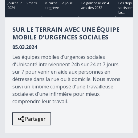
18
Journal du 5 mars
Micarna : 5e jour
Le gymnase en 4
Les députés
minutes,
2024
de grève
ans dès 2032
saisissent 
28
La...
seconds
SUR LE TERRAIN AVEC UNE ÉQUIPE
MOBILE D'URGENCES SOCIALES
05.03.2024
Les équipes mobiles d’urgences sociales
d'Unisanté interviennent 24h sur 24 et 7 jours
sur 7 pour venir en aide aux personnes en
détresse dans la rue ou à domicile. Nous avons
suivi un binôme composé d'une travailleuse
sociale et d'une infirmière pour mieux
comprendre leur travail.
Partager