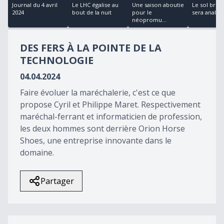
25
Journal du 4 avril
Le LHC égalise au
Une saison aboutie
Le sol broy
minutes,
2024
bout de la nuit
pour le
sera analys
22
néopromu...
seconds
DES FERS À LA POINTE DE LA
TECHNOLOGIE
04.04.2024
Faire évoluer la maréchalerie, c'est ce que
propose Cyril et Philippe Maret. Respectivement
maréchal-ferrant et informaticien de profession,
les deux hommes sont derrière Orion Horse
Shoes, une entreprise innovante dans le
domaine.
Partager