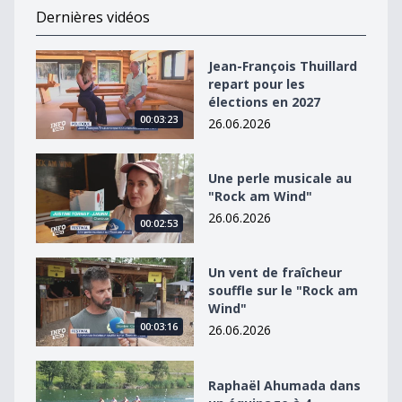
Dernières vidéos
Jean-François Thuillard repart pour les élections en 2
Jean-François Thuillard
repart pour les
élections en 2027
00:03:23
26.06.2026
Une perle musicale au &quot;Rock am Wind&quot;
Une perle musicale au
"Rock am Wind"
26.06.2026
00:02:53
Un vent de fraîcheur souffle sur le &quot;Rock am Win
Un vent de fraîcheur
souffle sur le "Rock am
Wind"
00:03:16
26.06.2026
Raphaël Ahumada dans un équipage à 4
Raphaël Ahumada dans